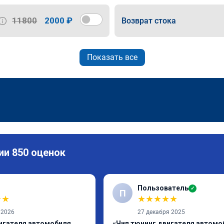
11800
2000 ₽
Возврат стока
Показать все
ии 850 оценок
Пользователь
✓
П
★
★
★
★
★
★
★
 2026
27 декабря 2025
игателя автомобиля,
«Чип тюнинг двигателя автомо