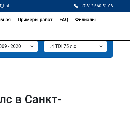
T_bot
+7 812 660-51-08
авная
Примеры работ
FAQ
Филиалы
лс в Санкт-