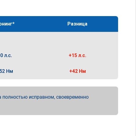
юнинг*
Разница
0 л.с.
+15 л.с.
52 Нм
+42 Нм
а полностью исправном, своевременно