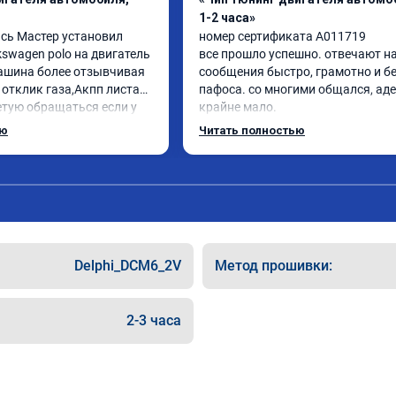
1-2 часа»
сь Мастер установил 
номер сертификата A011719

swagen polo на двигатель 
все прошло успешно. отвечают на
машина более отзывчивая 
сообщения быстро, грамотно и бе
 отклик газа,Акпп листает 
пафоса. со многими общался, аде
етую обращаться если у 
крайне мало.

роблемы с автомобилем
ребята ответили на все вопросы, в
ью
Читать полностью
объяснили.

поставил st 1 на поло 6 1.4 турбо

машина стала резвее, мягче 
переключаются передачи, звук мо
приятнее. ожидаемый результат 
получен.

цена была адекватная, в общем 
Delphi_DCM6_2V
Метод прошивки:
однозначно рекомендую.
2-3 часа