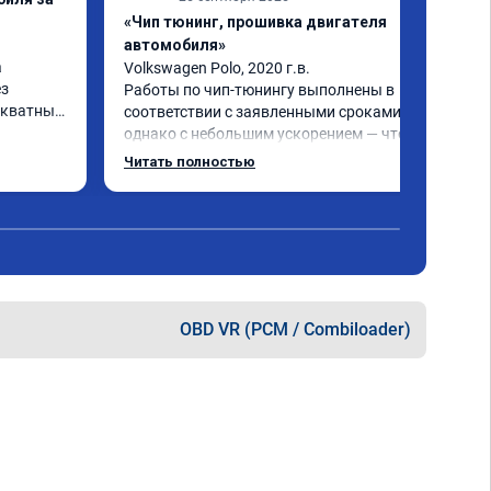
«Чип тюнинг, прошивка двигателя
автомобиля»
 
Volkswagen Polo, 2020 г.в.

з 
Работы по чип-тюнингу выполнены в 
кватных 
соответствии с заявленными сроками, 
однако с небольшим ускорением — что 
се 
является положительным моментом! 
Читать полностью
Улучшение характеристик двигателя и 
работы КПП - зафиксировано, что 
подтверждает эффективность 
тора 
проведённых работ.

был 
Рекомендую к сотрудничеству!
OBD VR (PCM / Combiloader)