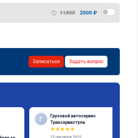
11800
2000 ₽
Записаться
Задать вопрос
Грузовой автосервис
Г
✓
Траксервистула
★
★
★
★
★
25 сентября 2025
биля за