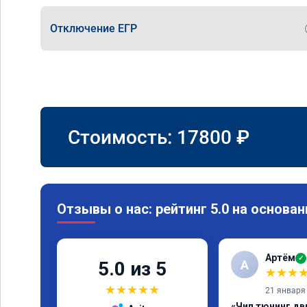
Отключение ЕГР
Стоимость:
17800
₽
Отзывы о нас: рейтинг 5.0 на основан
Артём
✓
А
5.0 из 5
★
★
★
★
★
★
★
★
21 января
«Чип тюнинг дв