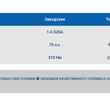
Заводские
Т
1.4 CUSA
75 л.с.
9
210 Нм
2
олько при условии ⛽ заправки качественного топлива и н