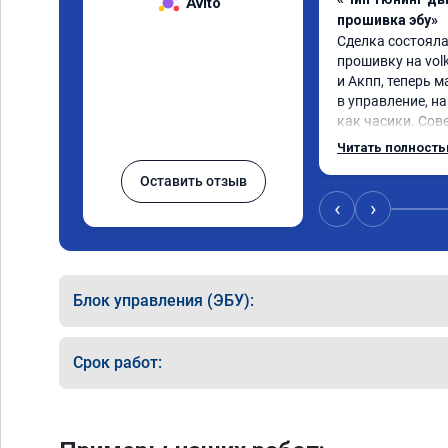
Avito
прошивка эбу»
Сделка состояла
прошивку на volk
и Акпп, теперь 
в управление, на
как часики. Сов
вас возникли п
Читать полност
Оставить отзыв
‹
›
Блок управления (ЭБУ):
Срок работ: