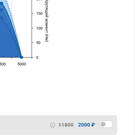
Крутящий момент (Нм)
150
100
50
0
500
5000
)
11800
2000 ₽