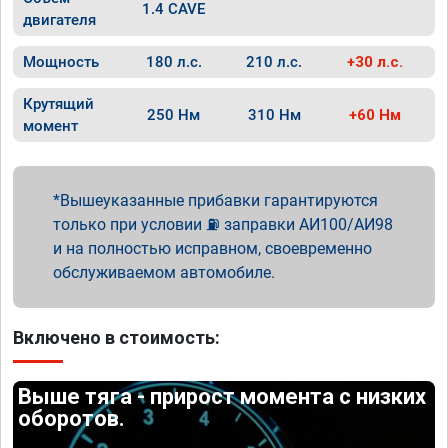
1.4 CAVE
двигателя
Мощность
180 л.с.
210 л.с.
+30 л.с.
Крутящий
250 Нм
310 Нм
+60 Нм
момент
Вышеуказанные прибавки гарантируются
только при условии ⛽ заправки АИ100/АИ98
и на полностью исправном, своевременно
обслуживаемом автомобиле.
Включено в стоимость:
Выше тяга - прирост момента с низких
оборотов.