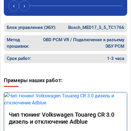
машина 
‹
›
передач
ожидаем
цена бы
рекоме
Блок управления (ЭБУ):
Bosch_MED17_5_5_TC1766
Метод
OBD PCM VR / Подключение к разъему
прошивки:
ЭБУ PCM
Срок работ:
1-3 часа
Примеры наших работ:
Чип тюнинг Volkswagen Touareg CR 3.0
дизель и отключение Adblue