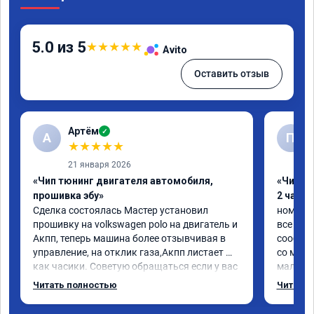
5.0 из 5
★
★
★
★
★
Avito
Оставить отзыв
Артём
✓
А
П
★
★
★
★
★
21 января 2026
«Чип тюнинг двигателя автомобиля,
«Чип тю
прошивка эбу»
2 часа»
Сделка состоялась Мастер установил 
номер с
прошивку на volkswagen polo на двигатель и 
все про
Акпп, теперь машина более отзывчивая в 
сообщен
управление, на отклик газа,Акпп листает 
со мног
как часики. Советую обращаться если у вас 
мало.

возникли проблемы с автомобилем
ребята 
Читать полностью
Читать 
объясни
поставил