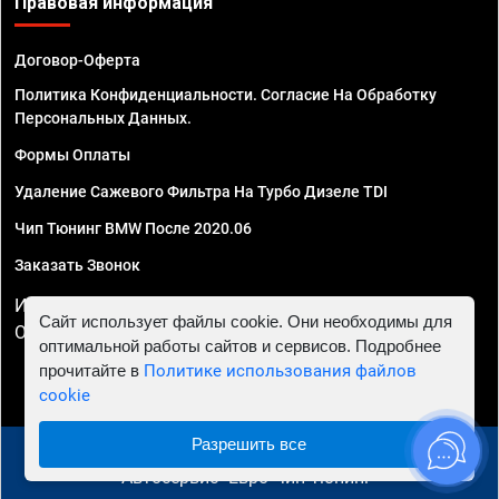
Правовая информация
Договор-Оферта
Политика Конфиденциальности. Согласие На Обработку
Персональных Данных.
Формы Оплаты
Удаление Сажевого Фильтра На Турбо Дизеле TDI
Чип Тюнинг BMW После 2020.06
Заказать Звонок
ИП Смирнов Георгий Павлович. ИНН 781302555843,
Сайт использует файлы cookie. Они необходимы для
ОГРНИП 324470400032610
оптимальной работы сайтов и сервисов. Подробнее
прочитайте в
Политике использования файлов
cookie
Разрешить все
© 2010 - 2026 Чип тюнинг в Санкт-Петербурге -
Автосервис "Евро Чип Тюнинг"