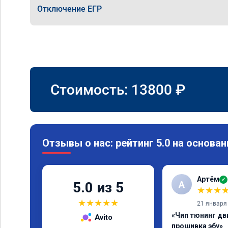
Отключение ЕГР
Стоимость:
13800
₽
Отзывы о нас: рейтинг 5.0 на основан
Артём
✓
А
5.0 из 5
★
★
★
★
★
★
★
★
21 января
«Чип тюнинг дв
Avito
прошивка эбу»