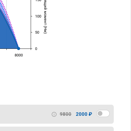
Крутящий момент (Нм)
100
50
0
8000
)
9800
2000 ₽