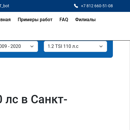
T_bot
+7 812 660-51-08
авная
Примеры работ
FAQ
Филиалы
 лс в Санкт-