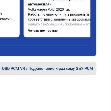
автомобиля»
 
Volkswagen Polo, 2020 г.в.

з 
Работы по чип-тюнингу выполнены в 
кватных 
соответствии с заявленными сроками, 
однако с небольшим ускорением — что 
се 
является положительным моментом! 
Читать полностью
Улучшение характеристик двигателя и 
работы КПП - зафиксировано, что 
подтверждает эффективность 
тора 
проведённых работ.

был 
Рекомендую к сотрудничеству!
OBD PCM VR / Подключение к разъему ЭБУ PCM