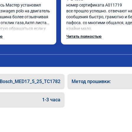
сь Мастер установил 
номер сертификата A011719

swagen polo на двигатель 
все прошло успешно. отвечают на
машина более отзывчивая 
сообщения быстро, грамотно и бе
 отклик газа,Акпп листает 
пафоса. со многими общался, аде
етую обращаться если у 
крайне мало.

роблемы с автомобилем
ребята ответили на все вопросы, в
ью
Читать полностью
объяснили.

поставил st 1 на поло 6 1.4 турбо

машина стала резвее, мягче 
переключаются передачи, звук мо
приятнее. ожидаемый результат 
получен.

цена была адекватная, в общем 
Bosch_MED17_5_25_TC1782
Метод прошивки:
однозначно рекомендую.
1-3 часа