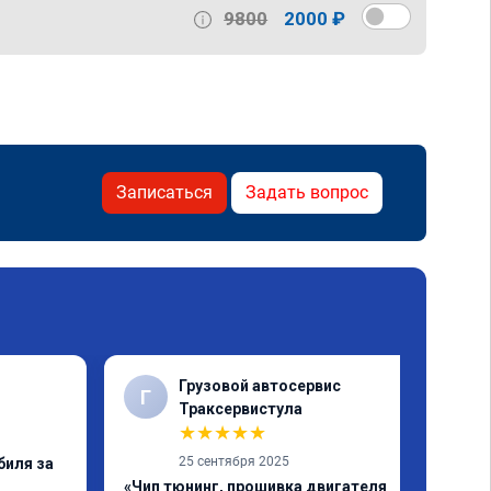
9800
2000 ₽
Записаться
Задать вопрос
Грузовой автосервис
Г
✓
Траксервистула
★
★
★
★
★
25 сентября 2025
биля за
«Чип тюнинг, прошивка двигателя