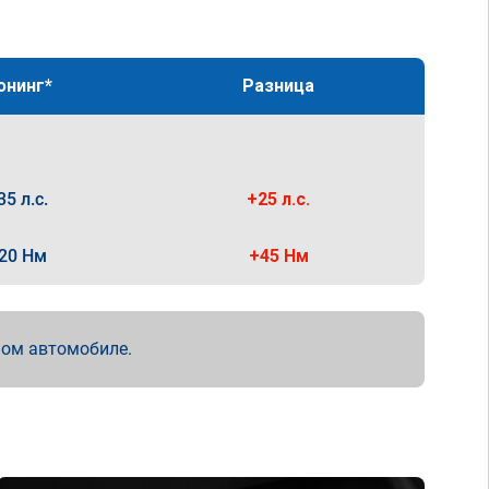
юнинг*
Разница
35 л.с.
+25 л.с.
20 Нм
+45 Нм
мом автомобиле.