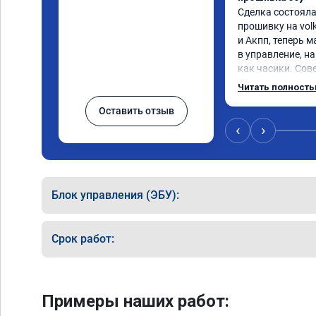
Сделка состояла
прошивку на volk
и Акпп, теперь 
в управление, на
как часики. Сов
вас возникли п
Читать полност
Оставить отзыв
‹
›
Блок управления (ЭБУ):
Срок работ:
Примеры наших работ: