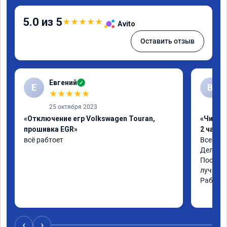
5.0 из 5
★
★
★
★
★
Avito
Оставить отзыв
Евгений
✓
Е
В
★
★
★
★
★
25 октября 2023
«Отключение егр Volkswagen Touran,
«Чип тю
прошивка EGR»
2 часа»
всё рабтоет
Всем чи
Делал ч
После ч
лучше о
Работой
‹
›