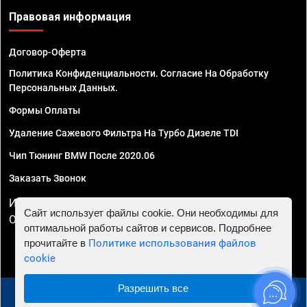
Правовая информация
Договор-Оферта
Политика Конфиденциальности. Согласие На Обработку
Персональных Данных.
Формы Оплаты
Удаление Сажевого Фильтра На Турбо Дизеле TDI
Чип Тюнинг BMW После 2020.06
Заказать Звонок
ИП Смирнов Георгий Павлович. ИНН 781302555843,
Сайт использует файлы cookie. Они необходимы для
ОГРНИП 324470400032610
оптимальной работы сайтов и сервисов. Подробнее
прочитайте в
Политике использования файлов
cookie
Разрешить все
© 2010 - 2026 Чип тюнинг в Санкт-Петербурге -