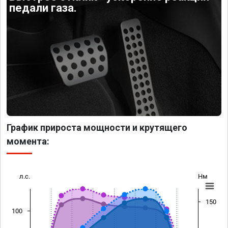
педали газа.
График прироста мощности и крутящего
момента:
л.с.
Нм
150
100