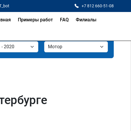
T_bot
+7 812 660-51-08
авная
Примеры работ
FAQ
Филиалы
етербурге