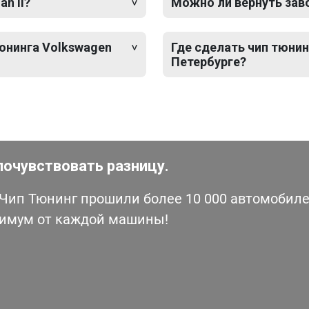
n II?
Можно ли вернуть зав
тюнинга Volkswagen
Где сделать чип тюнинг
Петербурге?
почувствовать разницу.
ип Тюнинг прошили более 10 000 автомобилей
симум от каждой машины!