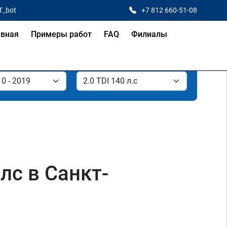
T_bot
+7 812 660-51-08
авная
Примеры работ
FAQ
Филиалы
лс в Санкт-