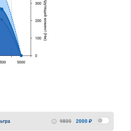
Крутящий момент (Нм)
300
200
100
0
500
5000
)
9800
2000 ₽
ьтра