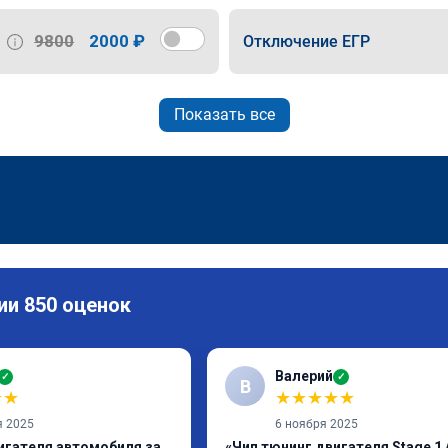
9800
2000 ₽
Отключение ЕГР
Показать все
ии 850 оценок
Валерий
✓
✓
В
★
★
★
★
★
★
★
я 2025
6 ноября 2025
игателя автомобиля за
«Чип тюнинг двигателя Stage 1 /