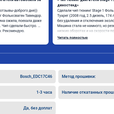
диностенд»
тзывы-доброго дня)) 
Сделали чип тюнинг Stage 1 Фоль
 Фольксваген Тавендор. 
Туарег (2008 год, 2.5 дизель, 174 л.
на ожила, поехала даже 
без удаления и отключения эколо
 Чип сделали быстро. 
Машина стала не намного, но резв
н. Рекомендую.
низких оборотах и на скорости по
км/ч при обгонах.

Читать полностью
Отклик при нажатии на педаль 
акселератора сократился.

Расход топлива не увеличился.

Получил что хотел. Рекомендую.
Bosch_EDC17C46
Метод прошивки:
1-3 часа
Наличие откатанных прош
Да, без доплат