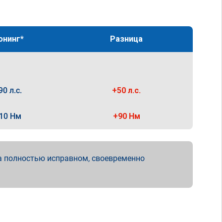
юнинг*
Разница
90 л.с.
+50 л.с.
10 Нм
+90 Нм
а полностью исправном, своевременно