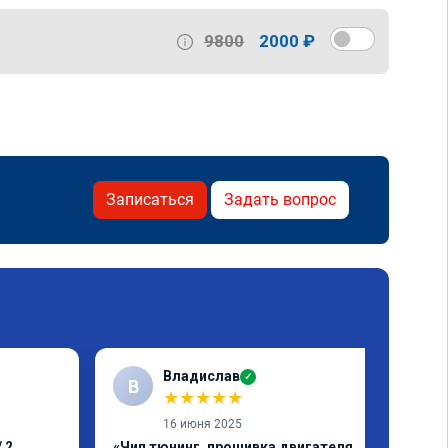
9800
2000 ₽
Записаться
Задать вопрос
Владислав
✓
В
★
★
★
★
★
16 июня 2025
 2,
«Чип тюнинг, прошивка двигателя