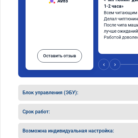
Avito
1-2 часа»
Всем читающим о
Делал чиптюнинг
После чипа маши
лучше ожиданий.
Работой доволе
Оставить отзыв
‹
›
Блок управления (ЭБУ):
Срок работ:
Возможна индивидуальная настройка: