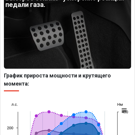
педали газа.
График прироста мощности и крутящего
момента:
л.с.
Нм
400
200