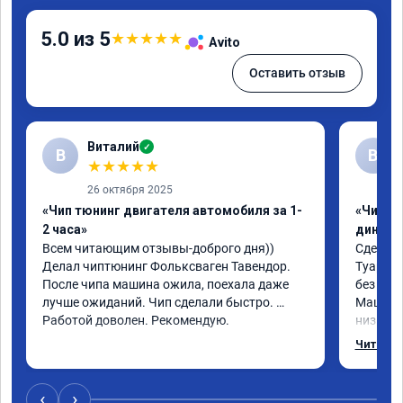
5.0 из 5
★
★
★
★
★
Avito
Оставить отзыв
Виталий
✓
В
В
★
★
★
★
★
26 октября 2025
«Чип тюнинг двигателя автомобиля за 1-
«Чип тю
2 часа»
диност
Всем читающим отзывы-доброго дня)) 
Сделали
Делал чиптюнинг Фольксваген Тавендор. 
Туарег (
После чипа машина ожила, поехала даже 
без уда
лучше ожиданий. Чип сделали быстро. 
Машина 
Работой доволен. Рекомендую.
низких 
км/ч при
Читать 
Отклик 
акселер
Расход 
‹
›