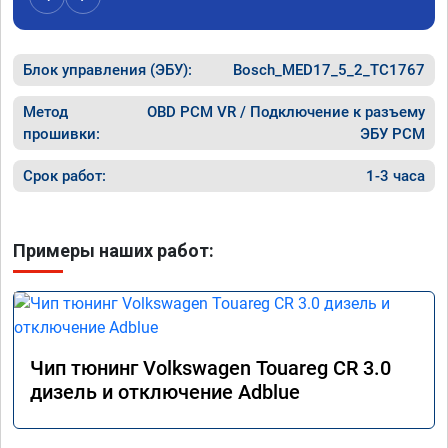
Получил
Блок управления (ЭБУ):
Bosch_MED17_5_2_TC1767
Метод
OBD PCM VR / Подключение к разъему
прошивки:
ЭБУ PCM
Срок работ:
1-3 часа
Примеры наших работ:
Чип тюнинг Volkswagen Touareg CR 3.0
дизель и отключение Adblue