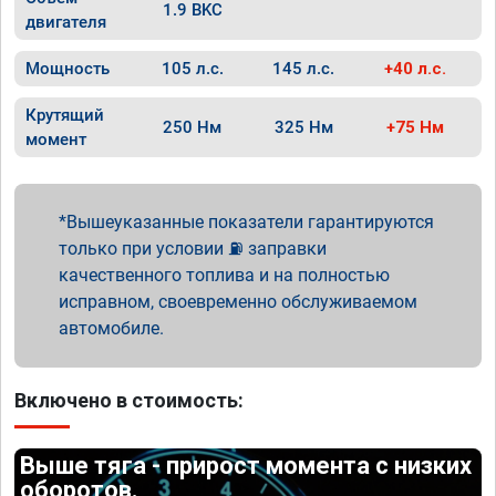
1.9 BKC
двигателя
Мощность
105 л.с.
145 л.с.
+40 л.с.
Крутящий
250 Нм
325 Нм
+75 Нм
момент
Вышеуказанные показатели гарантируются
только при условии ⛽ заправки
качественного топлива и на полностью
исправном, своевременно обслуживаемом
автомобиле.
Включено в стоимость:
Выше тяга - прирост момента с низких
оборотов.