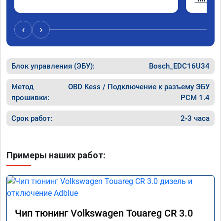
Отклик 
акселер
Расход 
‹
›
Получил
Блок управления (ЭБУ):
Bosch_EDC16U34
Метод
OBD Kess / Подключение к разъему ЭБУ
прошивки:
PCM 1.4
Срок работ:
2-3 часа
Примеры наших работ:
Чип тюнинг Volkswagen Touareg CR 3.0