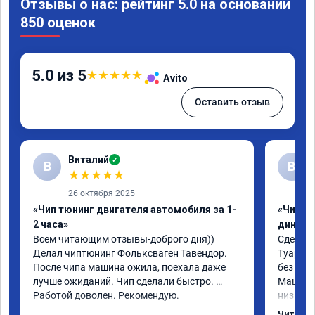
Отзывы о нас: рейтинг 5.0 на основании
850 оценок
5.0 из 5
★
★
★
★
★
Avito
Оставить отзыв
Виталий
✓
В
В
★
★
★
★
★
26 октября 2025
«Чип тюнинг двигателя автомобиля за 1-
«Чип тю
2 часа»
диност
Всем читающим отзывы-доброго дня)) 
Сделали
Делал чиптюнинг Фольксваген Тавендор. 
Туарег (
После чипа машина ожила, поехала даже 
без уда
лучше ожиданий. Чип сделали быстро. 
Машина 
Работой доволен. Рекомендую.
низких 
км/ч при
Читать 