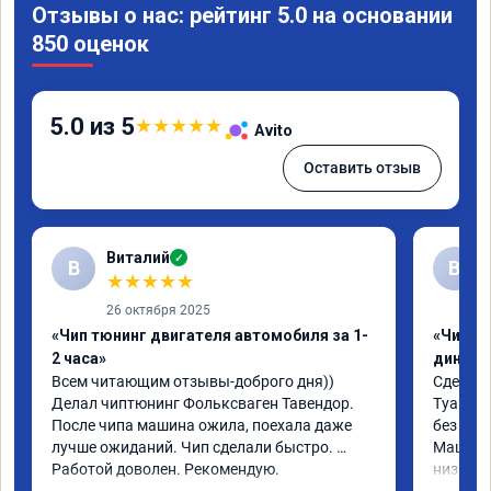
Отзывы о нас: рейтинг 5.0 на основании
850 оценок
5.0 из 5
★
★
★
★
★
Avito
Оставить отзыв
Виталий
✓
В
В
★
★
★
★
★
26 октября 2025
«Чип тюнинг двигателя автомобиля за 1-
«Чип тю
2 часа»
диност
Всем читающим отзывы-доброго дня)) 
Сделали
Делал чиптюнинг Фольксваген Тавендор. 
Туарег (
После чипа машина ожила, поехала даже 
без уда
лучше ожиданий. Чип сделали быстро. 
Машина 
Работой доволен. Рекомендую.
низких 
км/ч при