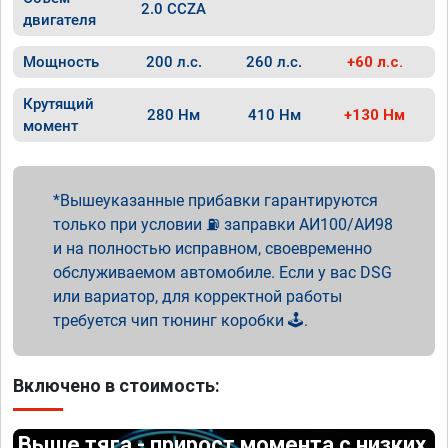
2.0 CCZA
двигателя
Мощность
200 л.с.
260 л.с.
+60 л.с.
Крутящий
280 Нм
410 Нм
+130 Нм
момент
Вышеуказанные прибавки гарантируются
только при условии ⛽ заправки АИ100/АИ98
и на полностью исправном, своевременно
обслуживаемом автомобиле. Если у вас DSG
или вариатор, для корректной работы
требуется чип тюнинг коробки 🕹️.
Включено в стоимость:
Выше тяга - прирост момента с низких