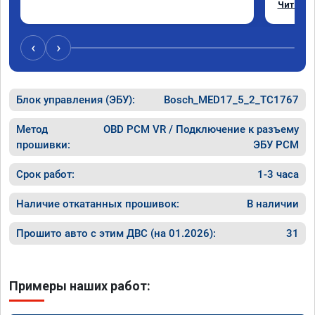
Читать 
Отклик 
акселер
Расход 
‹
›
Получил
Блок управления (ЭБУ):
Bosch_MED17_5_2_TC1767
Метод
OBD PCM VR / Подключение к разъему
прошивки:
ЭБУ PCM
Срок работ:
1-3 часа
Наличие откатанных прошивок:
В наличии
Прошито авто с этим ДВС (на 01.2026):
31
Примеры наших работ: