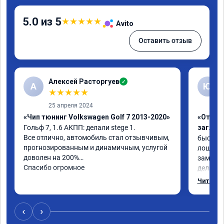
5.0 из 5
★
★
★
★
★
Avito
Оставить отзыв
Алексей Расторгуев
✓
А
Ю
★
★
★
★
★
25 апреля 2024
«Чип тюнинг Volkswagen Golf 7 2013-2020»
«Отключ
Гольф 7, 1.6 АКПП: делали stege 1.

заглуш
Все отлично, автомобиль стал отзывчивым, 
быстро ,
прогнозированным и динамичным, услугой 
лошадей
доволен на 200%

заметил 
Спасибо огромное
делалось
может б
Читать 
‹
›