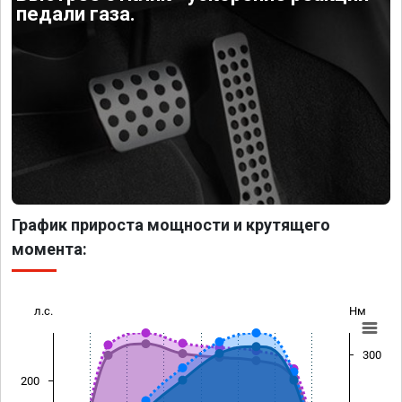
педали газа.
График прироста мощности и крутящего
момента:
л.с.
Нм
300
200