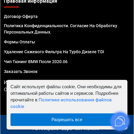
Правовая информация
Договор-Оферта
Политика Конфиденциальности. Согласие На Обработку
Персональных Данных.
Формы Оплаты
Удаление Сажевого Фильтра На Турбо Дизеле TDI
Чип Тюнинг BMW После 2020.06
Заказать Звонок
ИП Смирнов Георгий Павлович. ИНН 781302555843,
Сайт использует файлы cookie. Они необходимы для
ОГРНИП 324470400032610
оптимальной работы сайтов и сервисов. Подробнее
прочитайте в
Политике использования файлов
cookie
Разрешить все
© 2010 - 2026 Чип тюнинг в Санкт-Петербурге -
Автосервис "Евро Чип Тюнинг"