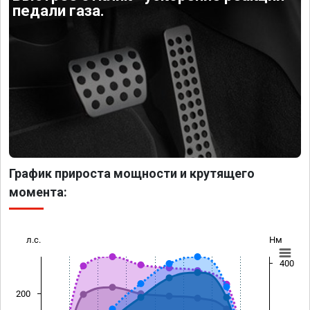
педали газа.
График прироста мощности и крутящего
момента:
л.с.
Нм
400
200