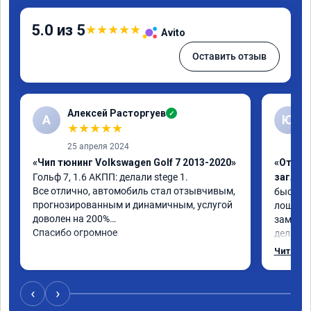
5.0 из 5
★
★
★
★
★
Avito
Оставить отзыв
Алексей Расторгуев
✓
А
Ю
★
★
★
★
★
25 апреля 2024
«Чип тюнинг Volkswagen Golf 7 2013-2020»
«Отключ
Гольф 7, 1.6 АКПП: делали stege 1.

заглуш
Все отлично, автомобиль стал отзывчивым, 
быстро ,
прогнозированным и динамичным, услугой 
лошадей
доволен на 200%

заметил 
Спасибо огромное
делалось
может б
Читать 
‹
›