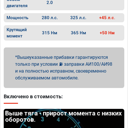
2.0
двигателя
Мощность
280 л.с.
325 л.с.
+45 л.с.
Крутящий
315 Нм
365 Нм
+50 Нм
момент
Вышеуказанные прибавки гарантируются
только при условии ⛽ заправки АИ100/АИ98
и на полностью исправном, своевременно
обслуживаемом автомобиле.
Включено в стоимость:
Выше тяга - прирост момента с низких
оборотов.