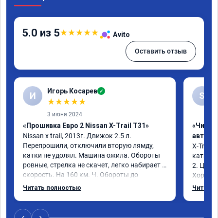
5.0 из 5
★
★
★
★
★
Avito
Оставить отзыв
Игорь Косарев
✓
И
S
★
★
★
★
★
3 июня 2024
«Прошивка Евро 2 Nissan X-Trail T31»
«Чип т
Nissan x trаil, 2013г. Движок 2.5 л. 
автомо
Перепрошили, отключили вторую лямду, 
X-Trail 
катки не удолял. Машина ожила. Обороты 
катализ
ровные, стрелка не скачет, легко набирает 
2. Цена
скорость. На 160 км. Ч. Обороты до 
Хороший
3000.расход тот-же без изменения 12л. 
Благода
Читать полностью
Читать 
Услугой доволен. Рекомендую.
самовну
лучше и 
3 тыс и 
‹
›