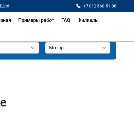
T_bot
+7 812 660-51-08
авная
Примеры работ
FAQ
Филиалы
ге