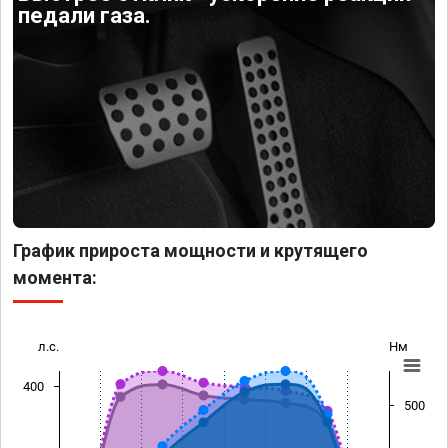
педали газа.
График прироста мощности и крутящего
момента:
л.с.
Нм
400
500