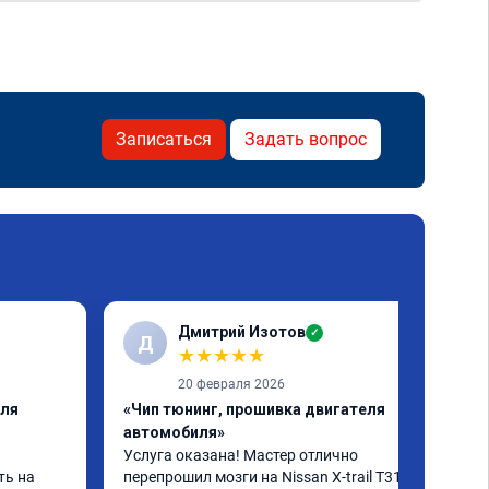
Записаться
Задать вопрос
Дмитрий Изотов
✓
Д
★
★
★
★
★
20 февраля 2026
еля
«Чип тюнинг, прошивка двигателя
автомобиля»
Услуга оказана! Мастер отлично 
ь на 
перепрошил мозги на Nissan X-trail T31 