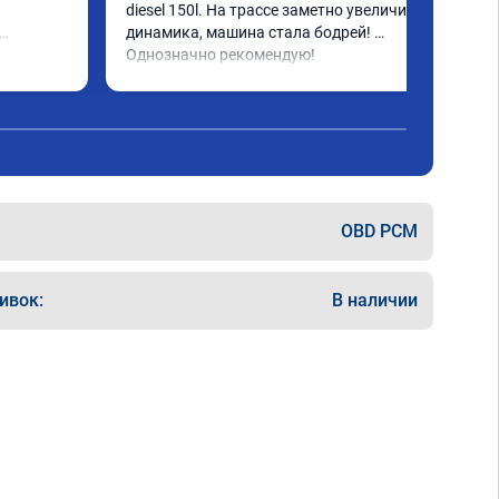
diesel 150l. На трассе заметно увеличилась 
динамика, машина стала бодрей! 
за 
Однозначно рекомендую!
е, но 
 👍 
 не 
OBD PCM
ивок:
В наличии