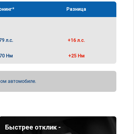
юнинг*
Разница
79 л.с.
+16 л.с.
70 Нм
+25 Нм
мом автомобиле.
Быстрее отклик -