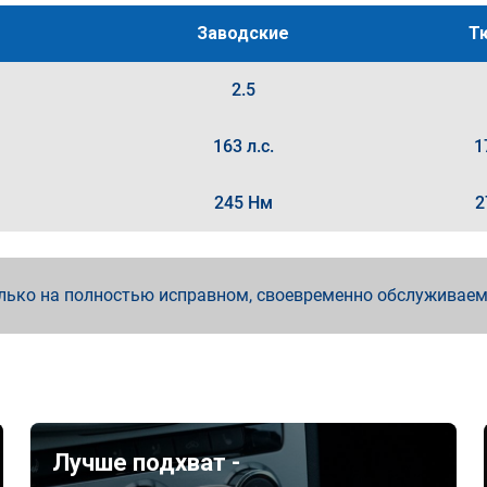
Заводские
Т
2.5
163 л.с.
1
245 Нм
2
лько на полностью исправном, своевременно обслуживае
Лучше подхват -