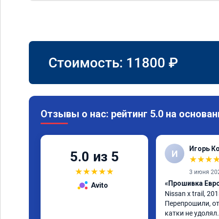
Стоимость:
11800
₽
Отзывы о нас: рейтинг 5.0 на основан
Игорь К
И
5.0 из 5
★
★
★
★
★
★
★
★
3 июня 20
«Прошивка Евро 
Avito
Nissan x trаil, 20
Перепрошили, от
катки не удолял