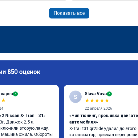
Показать все
ии 850 оценок
осарев
Slava Vova
✓
✓
S
★
★
★
★
★
★
★
24
22 апреля 2026
2 Nissan X-Trail T31»
«Чип тюнинг, прошивка двигат
13г. Движок 2.5 л. 
автомобиля»
ключили вторую лямду, 
X-Trail t31 qr25de удалил до этого 
. Машина ожила. Обороты 
катализатор, приехал перепрошит