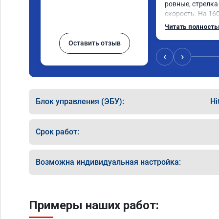
ровные, стрелка 
скорость. На 160
3000.расход тот-
Читать полност
Услугой доволен
Оставить отзыв
‹
›
Блок управления (ЭБУ):
Hi
Срок работ:
Возможна индивидуальная настройка:
Примеры наших работ: