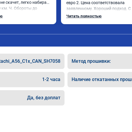
не скачет, легко набирает 
евро 2. Цена соответствовала 
 км. Ч. Обороты до 
заявленному. Хороший подход. С 
же без изменения 12л. 
уважением общались. Благодарю 
ью
Читать полностью
. Рекомендую.
помощь. Может быть самовнушени
машина ожила. Едет лучше и легче
советую. Не скупитесь на 2-3 тыс и
едьте к тем у кого дешевле.
tachi_A56_C1x_CAN_SH7058
Метод прошивки:
1-2 часа
Наличие откатанных прош
Да, без доплат