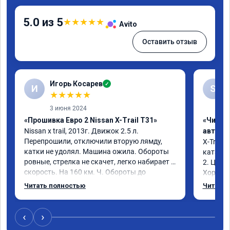
5.0 из 5
★
★
★
★
★
Avito
Оставить отзыв
Игорь Косарев
✓
И
S
★
★
★
★
★
3 июня 2024
«Прошивка Евро 2 Nissan X-Trail T31»
«Чип т
Nissan x trаil, 2013г. Движок 2.5 л. 
автомо
Перепрошили, отключили вторую лямду, 
X-Trail 
катки не удолял. Машина ожила. Обороты 
катализ
ровные, стрелка не скачет, легко набирает 
2. Цена
скорость. На 160 км. Ч. Обороты до 
Хороший
3000.расход тот-же без изменения 12л. 
Благода
Читать полностью
Читать 
Услугой доволен. Рекомендую.
самовну
лучше и 
3 тыс и 
‹
›