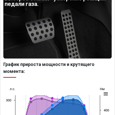
педали газа.
График прироста мощности и крутящего
момента:
л.с.
Нм
300
400