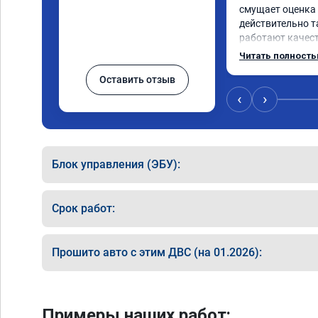
смущает оценка 5
действительно та
работают качест
какой либо суеты
Читать полност
до! Мне чипанули 
Оставить отзыв
года, объем 3 лит
"после" отличие
‹
›
спасибо! Успехо
Только газ!
Блок управления (ЭБУ):
Срок работ:
Прошито авто с этим ДВС (на 01.2026):
Примеры наших работ: