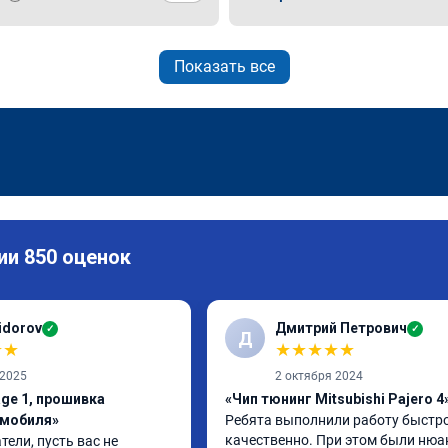
Показать все
ии 850 оценок
idorov
Дмитрий Петрович
✓
✓
Д
★
★
★
★
★
★
★
 2025
2 октября 2024
age 1, прошивка
«Чип тюнинг Mitsubishi Pajero 4
омобиля»
Ребята выполнили работу быстро
качественно. При этом были нюа
ели, пусть вас не 