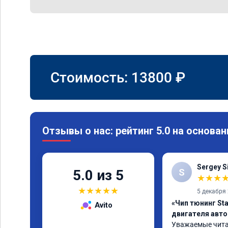
Стоимость:
13800
₽
Отзывы о нас: рейтинг 5.0 на основан
Sergey S
S
5.0 из 5
★
★
★
★
★
★
★
★
5 декабря
«Чип тюнинг St
Avito
двигателя авт
Уважаемые читат