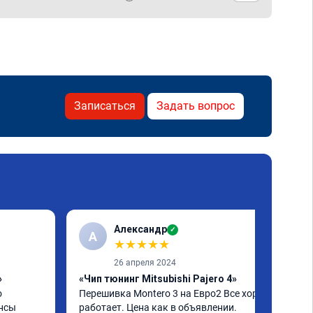
Записаться
Задать вопрос
Александр
✓
А
★
★
★
★
★
26 апреля 2024
»
«Чип тюнинг Mitsubishi Pajero 4»
 
Перешивка Montero 3 на Евро2 Все хорошо 
нсы 
работает. Цена как в объявлении.