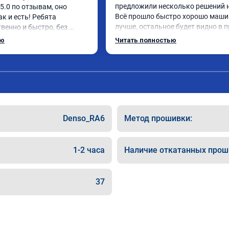
предложили несколько решений н
.0 по отзывам, оно 
Всё прошло быстро хорошо машин
к и есть! Ребята 
лучше, остальное будет видно в п
венно и быстро, без 
эксплуатации
. Знают своё дело от и 
ью
Читать полностью
Mitsubishi Pajero 2018 
ра и хочу сказать в "до" и 
 колоссальное! Большое 
в вам и вашей команде! 
Denso_RA6
Метод прошивки:
1-2 часа
Наличие откатанных прош
37