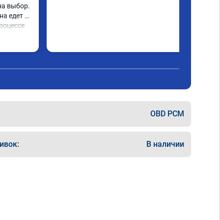
а выбор. 
а едет 
роцессе 
OBD PCM
ивок:
В наличии