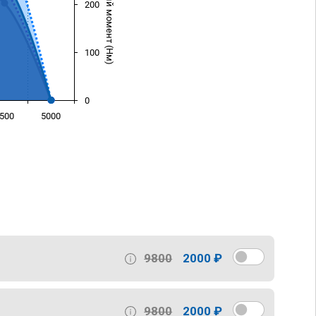
Крутящий момент (Нм)
200
100
0
500
5000
)
9800
2000 ₽
9800
2000 ₽