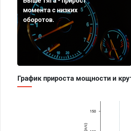
Выше тяга - прирост
момента с низких
оборотов.
График прироста мощности и кр
150