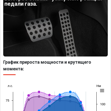
педали газа.
График прироста мощности и крутящего
момента:
л.с.
Нм
75
100