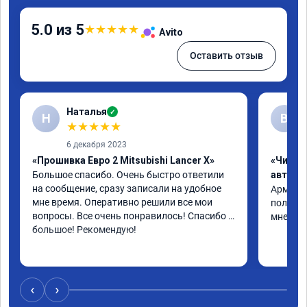
5.0 из 5
★
★
★
★
★
Avito
Оставить отзыв
Наталья
✓
Н
В
★
★
★
★
★
6 декабря 2023
«Прошивка Евро 2 Mitsubishi Lancer X»
«Чип т
Большое спасибо. Очень быстро ответили 
автомо
на сообщение, сразу записали на удобное 
Арман ма
мне время. Оперативно решили все мои 
полет н
вопросы. Все очень понравилось! Спасибо 
мне все
большое! Рекомендую!
‹
›