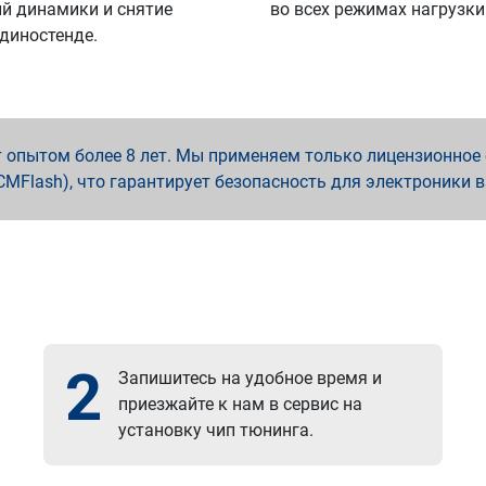
й динамики и снятие
во всех режимах нагрузки
 диностенде.
опытом более 8 лет. Мы применяем только лицензионное о
x, PCMFlash), что гарантирует безопасность для электроники 
2
Запишитесь на удобное время и
приезжайте к нам в сервис на
установку чип тюнинга.