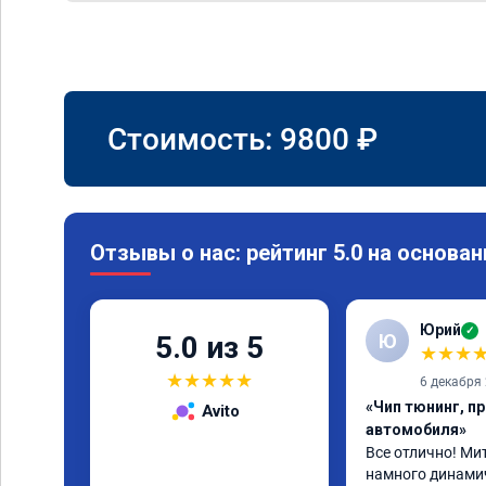
Стоимость:
9800
₽
Отзывы о нас: рейтинг 5.0 на основан
Юрий
✓
Ю
5.0 из 5
★
★
★
★
★
★
★
★
6 декабря
«Чип тюнинг, п
Avito
автомобиля»
Все отлично! Мит
намного динамичн