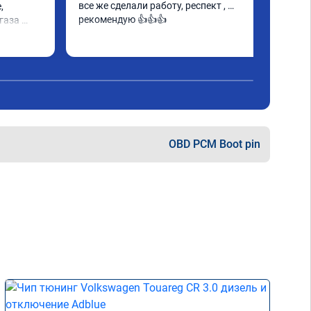
все же сделали работу, респект , 
 
рекомендую 👍👍👍
аза 
аботу 
е этих 
чтобы не 
OBD PCM Boot pin
рам 
чше)