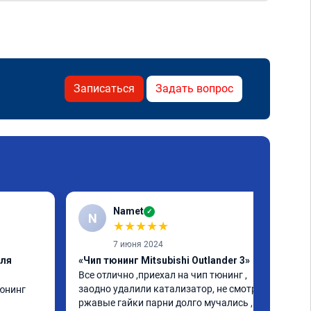
Записаться
Задать вопрос
Namet
✓
N
★
★
★
★
★
7 июня 2024
еля
«Чип тюнинг Mitsubishi Outlander 3»
Все отлично ,приехал на чип тюнинг , 
заодно удалили катализатор, не смотря на 
юнинг 
ржавые гайки парни долго мучались , но 