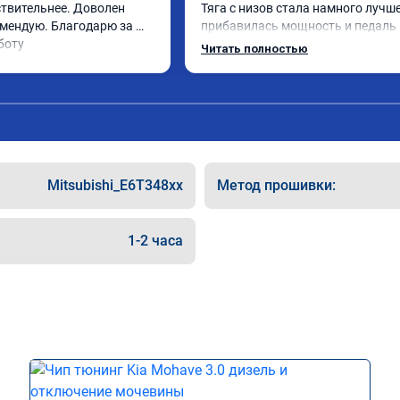
ствительнее. Доволен 
Тяга с низов стала намного лучше,
мендую. Благодарю за 
прибавилась мощность и педаль г
боту
стала отзывчивее.

Читать полностью
Рекомендую ребят, делают свою р
качественно!

Читал что в Австралии при покупк
машин сразу делают чип тюнинг, 
было провалов.

Mitsubishi_E6T348xx
Метод прошивки:
Завтра везу X7 на чип, Там по циф
результаты должны быть еще лу
1-2 часа