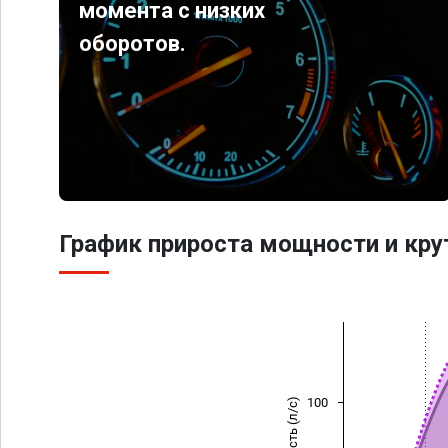
момента с низких
оборотов.
График прироста мощности и кр
100
Мощность (л/с)