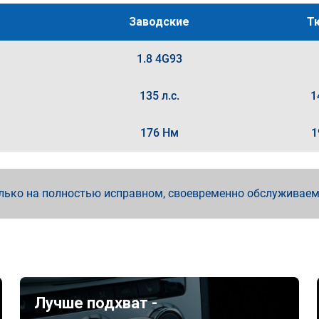
Заводские
Т
1.8 4G93
135 л.с.
1
176 Нм
1
лько на полностью исправном, своевременно обслуживае
Лучше подхват -