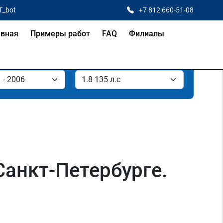
T_bot
+7 812 660-51-08
авная
Примеры работ
FAQ
Филиалы
 Санкт-Петербурге.