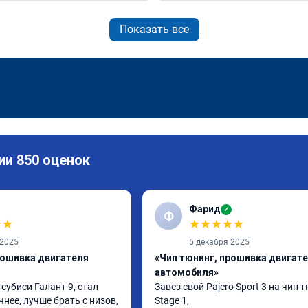
Показать все
ии 850 оценок
Фарид
✓
Ф
★
★
★
★
★
★
★
 2025
5 декабря 2025
рошивка двигателя
«Чип тюнинг, прошивка двигат
автомобиля»
субиси Галант 9, стал 
Завез свой Pajero Sport 3 на чип т
ее, лучше брать с низов, 
Stage 1,
