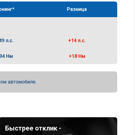
юнинг*
Разница
49 л.с.
+14 л.с.
94 Нм
+18 Нм
мом автомобиле.
Быстрее отклик -