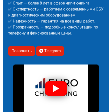
✅ Опыт — более 8 лет в сфере чип-тюнинга.
✅ Экспертность — работаем с современными ЭБУ
и диагностическим оборудованием.
✅ Надежность — гарантия на все виды работ.
✅ Прозрачность — подробные консультации по
телефону и фиксированные цены.
Позвонить
Telegram