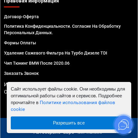
Правовая информация
Договор-Оферта
Политика Конфиденциальности. Согласие На Обработку
Персональных Данных.
Формы Оплаты
Удаление Сажевого Фильтра На Турбо Дизеле TDI
Чип Тюнинг BMW После 2020.06
Заказать Звонок
ИП Смирнов Георгий Павлович. ИНН 781302555843,
Сайт использует файлы cookie. Они необходимы для
ОГРНИП 324470400032610
оптимальной работы сайтов и сервисов. Подробнее
прочитайте в
Политике использования файлов
cookie
Разрешить все
© 2010 - 2026 Чип тюнинг в Санкт-Петербурге -
Автосервис "Евро Чип Тюнинг"