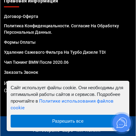
Правовая информация
Договор-Оферта
Политика Конфиденциальности. Согласие На Обработку
Персональных Данных.
Формы Оплаты
Удаление Сажевого Фильтра На Турбо Дизеле TDI
Чип Тюнинг BMW После 2020.06
Заказать Звонок
ИП Смирнов Георгий Павлович. ИНН 781302555843,
Сайт использует файлы cookie. Они необходимы для
ОГРНИП 324470400032610
оптимальной работы сайтов и сервисов. Подробнее
прочитайте в
Политике использования файлов
cookie
Разрешить все
© 2010 - 2026 Чип тюнинг в Санкт-Петербурге -
Автосервис "Евро Чип Тюнинг"