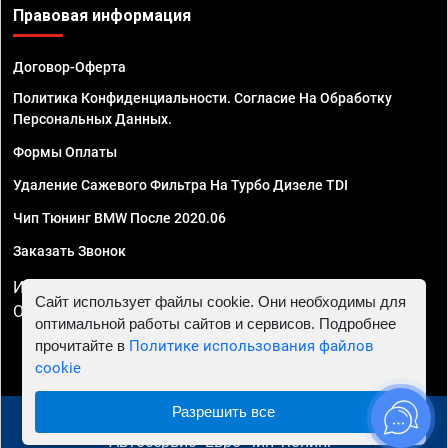
Правовая информация
Договор-Оферта
Политика Конфиденциальности. Согласие На Обработку
Персональных Данных.
Формы Оплаты
Удаление Сажевого Фильтра На Турбо Дизеле TDI
Чип Тюнинг BMW После 2020.06
Заказать Звонок
ИП Смирнов Георгий Павлович. ИНН 781302555843,
Сайт использует файлы cookie. Они необходимы для
ОГРНИП 324470400032610
оптимальной работы сайтов и сервисов. Подробнее
прочитайте в
Политике использования файлов
cookie
Разрешить все
© 2010 - 2026 Чип тюнинг в Санкт-Петербурге -
Автосервис "Евро Чип Тюнинг"