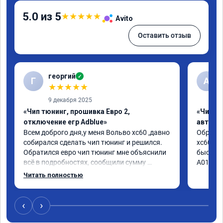
5.0 из 5
★
★
★
★
★
Avito
Оставить отзыв
георгий
✓
Г
А
★
★
★
★
★
9 декабря 2025
«Чип тюнинг, прошивка Евро 2,
«Чип т
отключение егр Adblue»
автомо
Всем доброго дня,у меня Вольво xc60 ,давно 
Обратил
собирался сделать чип тюнинг и решился. 
xc60 2.4
Обратился евро чип тюнинг мне объяснили 
быстро 
всё в подробностях, сообщили сумму 
А010416
записали. Приехал в назначенное время 2.5 
Читать полностью
часа и готово, разница ощутима , я доволен 
,спасибо! дали гарантию и сертификат 
ао11462 ,знают своё дело рекомендую 👍
‹
›