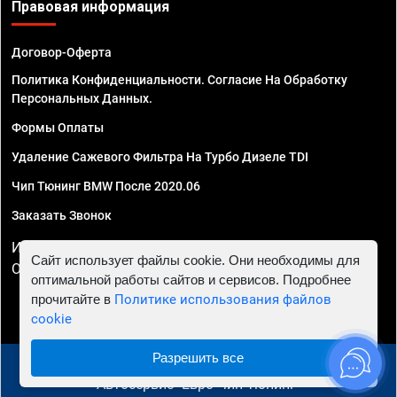
Правовая информация
Договор-Оферта
Политика Конфиденциальности. Согласие На Обработку
Персональных Данных.
Формы Оплаты
Удаление Сажевого Фильтра На Турбо Дизеле TDI
Чип Тюнинг BMW После 2020.06
Заказать Звонок
ИП Смирнов Георгий Павлович. ИНН 781302555843,
Сайт использует файлы cookie. Они необходимы для
ОГРНИП 324470400032610
оптимальной работы сайтов и сервисов. Подробнее
прочитайте в
Политике использования файлов
cookie
Разрешить все
© 2010 - 2026 Чип тюнинг в Санкт-Петербурге -
Автосервис "Евро Чип Тюнинг"