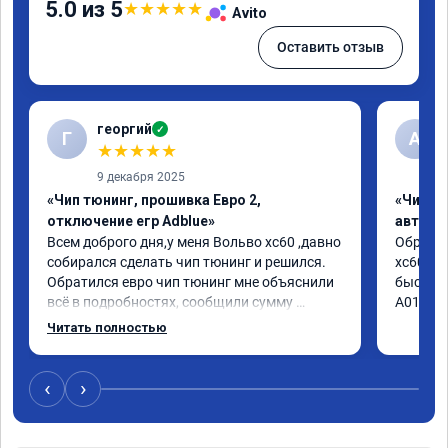
5.0 из 5
★
★
★
★
★
Avito
Оставить отзыв
георгий
✓
Г
А
★
★
★
★
★
9 декабря 2025
«Чип тюнинг, прошивка Евро 2,
«Чип т
отключение егр Adblue»
автомо
Всем доброго дня,у меня Вольво xc60 ,давно 
Обратил
собирался сделать чип тюнинг и решился. 
xc60 2.4
Обратился евро чип тюнинг мне объяснили 
быстро 
всё в подробностях, сообщили сумму 
А010416
записали. Приехал в назначенное время 2.5 
Читать полностью
часа и готово, разница ощутима , я доволен 
,спасибо! дали гарантию и сертификат 
ао11462 ,знают своё дело рекомендую 👍
‹
›