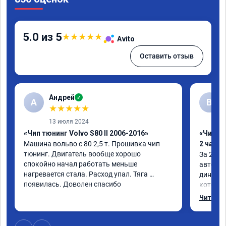
5.0 из 5
★
★
★
★
★
Avito
Оставить отзыв
Андрей
✓
А
В
★
★
★
★
★
13 июля 2024
«Чип тюнинг Volvo S80 II 2006-2016»
«Чип тю
Машина вольво с 80 2,5 т. Прошивка чип 
2 часа»
тюнинг. Двигатель вообще хорошо 
За 2 час
спокойно начал работать меньше 
автомоб
нагревается стала. Расход упал. Тяга 
динамик
появилась. Доволен спасибо
который
230+ на 
Читать 
большое