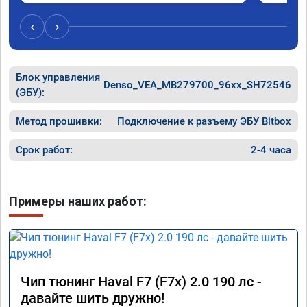
,спасибо! дали гарантию и сертификат 
ао11462 ,знают своё дело рекомендую 👍
‹
›
Блок управления
Denso_VEA_MB279700_96xx_SH72546
(ЭБУ):
Метод прошивки:
Подключение к разъему ЭБУ Bitbox
Срок работ:
2-4 часа
Примеры наших работ:
Чип тюнинг Haval F7 (F7x) 2.0 190 лс -
давайте шить дружно!