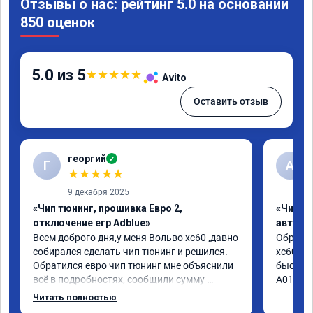
Отзывы о нас: рейтинг 5.0 на основании
850 оценок
5.0 из 5
★
★
★
★
★
Avito
Оставить отзыв
георгий
✓
Г
А
★
★
★
★
★
9 декабря 2025
«Чип тюнинг, прошивка Евро 2,
«Чип т
отключение егр Adblue»
автомо
Всем доброго дня,у меня Вольво xc60 ,давно 
Обратил
собирался сделать чип тюнинг и решился. 
xc60 2.4
Обратился евро чип тюнинг мне объяснили 
быстро 
всё в подробностях, сообщили сумму 
А010416
записали. Приехал в назначенное время 2.5 
Читать полностью
часа и готово, разница ощутима , я доволен 