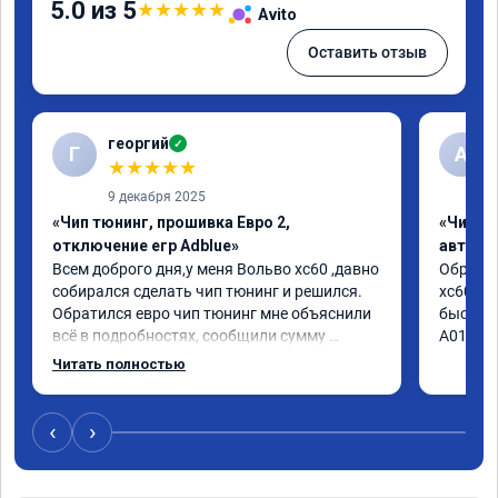
5.0 из 5
★
★
★
★
★
Avito
Оставить отзыв
георгий
✓
Г
А
★
★
★
★
★
9 декабря 2025
«Чип тюнинг, прошивка Евро 2,
«Чип т
отключение егр Adblue»
автомо
Всем доброго дня,у меня Вольво xc60 ,давно 
Обратил
собирался сделать чип тюнинг и решился. 
xc60 2.4
Обратился евро чип тюнинг мне объяснили 
быстро 
всё в подробностях, сообщили сумму 
А010416
записали. Приехал в назначенное время 2.5 
Читать полностью
часа и готово, разница ощутима , я доволен 
,спасибо! дали гарантию и сертификат 
ао11462 ,знают своё дело рекомендую 👍
‹
›