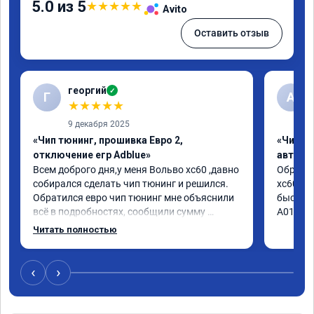
5.0 из 5
★
★
★
★
★
Avito
Оставить отзыв
георгий
✓
Г
А
★
★
★
★
★
9 декабря 2025
«Чип тюнинг, прошивка Евро 2,
«Чип т
отключение егр Adblue»
автомо
Всем доброго дня,у меня Вольво xc60 ,давно 
Обратил
собирался сделать чип тюнинг и решился. 
xc60 2.4
Обратился евро чип тюнинг мне объяснили 
быстро 
всё в подробностях, сообщили сумму 
А010416
записали. Приехал в назначенное время 2.5 
Читать полностью
часа и готово, разница ощутима , я доволен 
,спасибо! дали гарантию и сертификат 
ао11462 ,знают своё дело рекомендую 👍
‹
›