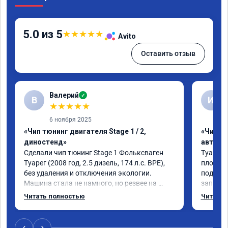
5.0 из 5
★
★
★
★
★
Avito
Оставить отзыв
Валерий
✓
В
И
★
★
★
★
★
6 ноября 2025
«Чип тюнинг двигателя Stage 1 / 2,
«Чип т
диностенд»
автомо
Сделали чип тюнинг Stage 1 Фольксваген 
Туарег 3
Туарег (2008 год, 2.5 дизель, 174 л.с. BPE), 
плохо р
без удаления и отключения экологии.

подбеши
Машина стала не намного, но резвее на 
записал
низких оборотах и на скорости после 100 
работы 
Читать полностью
Читать 
км/ч при обгонах.

не очен
Отклик при нажатии на педаль 
большое
акселератора сократился.

‹
›