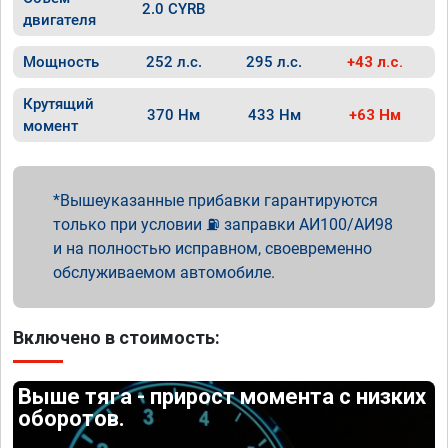
2.0 CYRB
двигателя
Мощность
252 л.с.
295 л.с.
+43 л.с.
Крутящий
370 Нм
433 Нм
+63 Нм
момент
Вышеуказанные прибавки гарантируются
только при условии ⛽ заправки АИ100/АИ98
и на полностью исправном, своевременно
обслуживаемом автомобиле.
Включено в стоимость:
Выше тяга - прирост момента с низких
оборотов.