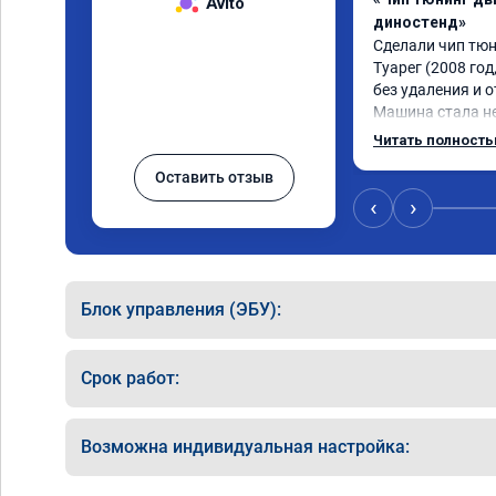
Avito
диностенд»
Сделали чип тюн
Туарег (2008 год, 
без удаления и 
Машина стала не 
низких оборотах 
Читать полност
км/ч при обгонах
Оставить отзыв
Отклик при нажа
акселератора со
‹
›
Расход топлива н
Получил что хот
Блок управления (ЭБУ):
Срок работ:
Возможна индивидуальная настройка: