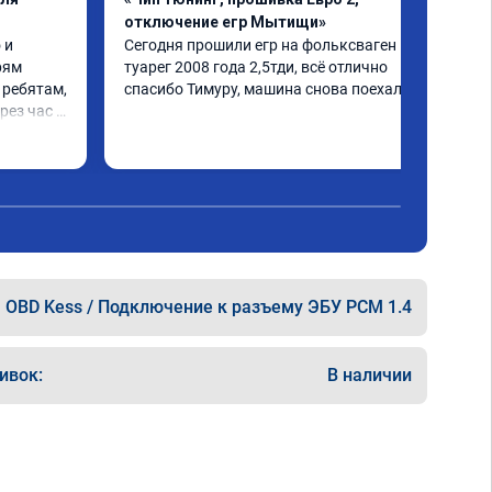
отключение егр Мытищи»
и 
Сегодня прошили егр на фольксваген 
ям 
туарег 2008 года 2,5тди, всё отлично 
ребятам, 
спасибо Тимуру, машина снова поехала.
ез час 
во что я 
бятам 
OBD Kess / Подключение к разъему ЭБУ PCM 1.4
ивок:
В наличии