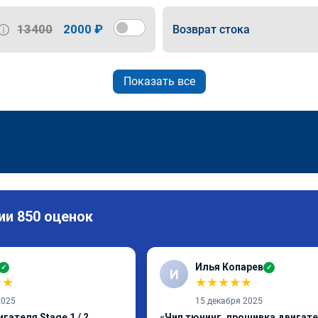
13400
2000 ₽
Возврат стока
Показать все
ии 850 оценок
Илья Копарев
✓
✓
И
★
★
★
★
★
★
★
2025
15 декабря 2025
гателя Stage 1 / 2,
«Чип тюнинг, прошивка двигат