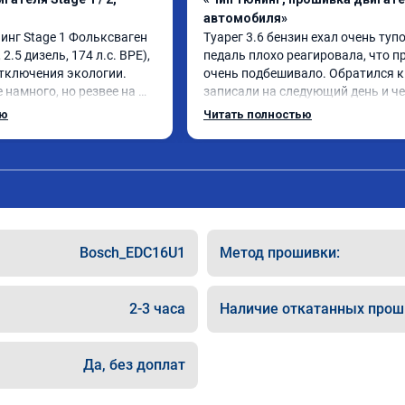
автомобиля»
инг Stage 1 Фольксваген 
Туарег 3.6 бензин ехал очень тупо 
2.5 дизель, 174 л.с. BPE), 
педаль плохо реагировала, что пр
отключения экологии.

очень подбешивало. Обратился к 
намного, но резвее на 
записали на следующий день и чер
и на скорости после 100 
работы машина реально поехала, 
ью
Читать полностью
.

не очень верил, честно говоря. Ре
тии на педаль 
большое спасибо!
кратился.

е увеличился.

ел. Рекомендую.
Bosch_EDC16U1
Метод прошивки:
2-3 часа
Наличие откатанных прош
Да, без доплат