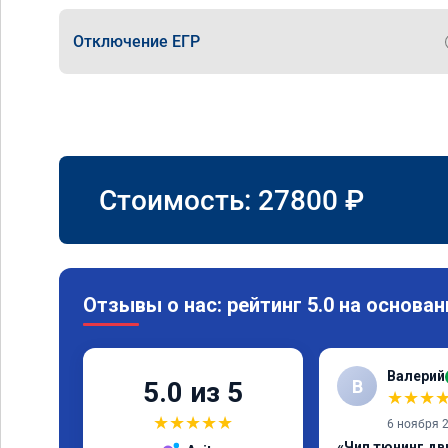
Отключение ЕГР
Стоимость:
27800
₽
Отзывы о нас: рейтинг 5.0 на основан
Валерий
В
5.0 из 5
★
★
★
★
★
★
★
★
6 ноября 
«Чип тюнинг дви