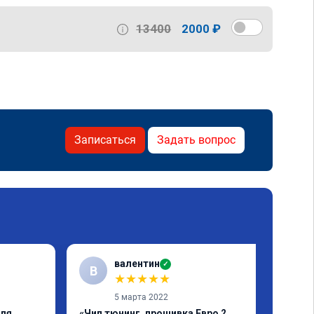
13400
2000 ₽
Записаться
Задать вопрос
валентин
✓
В
★
★
★
★
★
5 марта 2022
еля
«Чип тюнинг, прошивка Евро 2,