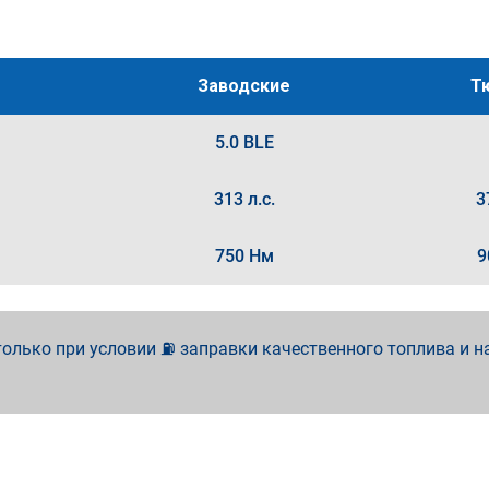
Заводские
Т
5.0 BLE
313 л.с.
3
750 Нм
9
олько при условии ⛽ заправки качественного топлива и н