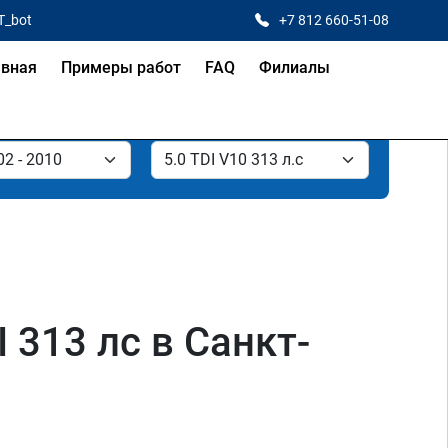
T_bot
+7 812 660-51-08
авная
Примеры работ
FAQ
Филиалы
 313 лс в Санкт-