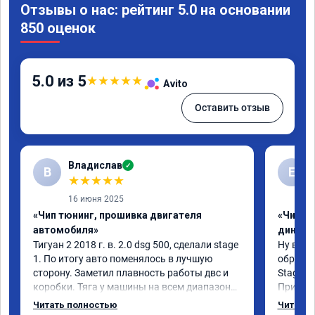
Отзывы о нас: рейтинг 5.0 на основании
850 оценок
5.0 из 5
★
★
★
★
★
Avito
Оставить отзыв
Владислав
✓
В
Е
★
★
★
★
★
16 июня 2025
«Чип тюнинг, прошивка двигателя
«Чип тю
автомобиля»
диност
Тигуан 2 2018 г. в. 2.0 dsg 500, сделали stage 
Ну вот, 
1. По итогу авто поменялось в лучшую 
обратил
сторону. Заметил плавность работы двс и 
Stage 1 
коробки. Тяга у машины на всем диапазоне. 
При обы
Впервые увидел расход по трассе меньше 8 
всегда 
Читать полностью
Читать 
литров. Сколько добавилось л.с. не совсем 
педаль, 