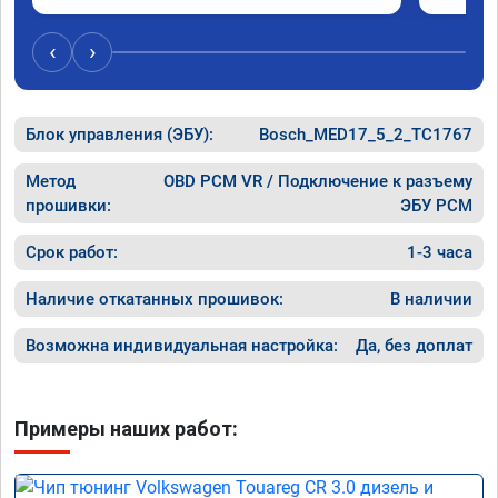
понятно, но результат поведения авто явно 
самого 
стоит этих денег. Знал бы, сделал раньше.
моменте
‹
›
разгона!
Хочу ещ
подпины
Блок управления (ЭБУ):
Bosch_MED17_5_2_TC1767
особенн
После S
Чему я 
Метод
OBD PCM VR / Подключение к разъему
качеств
прошивки:
ЭБУ PCM
професс
Срок работ:
1-3 часа
Наличие откатанных прошивок:
В наличии
Возможна индивидуальная настройка:
Да, без доплат
Примеры наших работ: