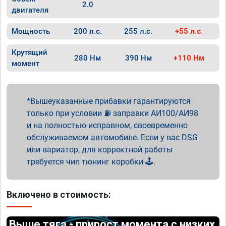
2.0
двигателя
Мощность
200 л.с.
255 л.с.
+55 л.с.
Крутящий
280 Нм
390 Нм
+110 Нм
момент
Вышеуказанные прибавки гарантируются
только при условии ⛽ заправки АИ100/АИ98
и на полностью исправном, своевременно
обслуживаемом автомобиле. Если у вас DSG
или вариатор, для корректной работы
требуется чип тюнинг коробки 🕹️.
Включено в стоимость:
Выше тяга - прирост момента с низких