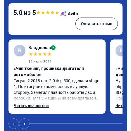
5.0 из 5
★
★
★
★
★
Avito
Оставить отзыв
Владислав
✓
В
Е
★
★
★
★
★
16 июня 2025
«Чип тюнинг, прошивка двигателя
«Чип тю
автомобиля»
диност
Тигуан 2 2018 г. в. 2.0 dsg 500, сделали stage 
Ну вот, 
1. По итогу авто поменялось в лучшую 
обратил
сторону. Заметил плавность работы двс и 
Stage 1 
коробки. Тяга у машины на всем диапазоне. 
При обы
Впервые увидел расход по трассе меньше 8 
всегда 
Читать полностью
Читать 
литров. Сколько добавилось л.с. не совсем 
педаль, 
понятно, но результат поведения авто явно 
самого 
стоит этих денег. Знал бы, сделал раньше.
моменте
‹
›
разгона!