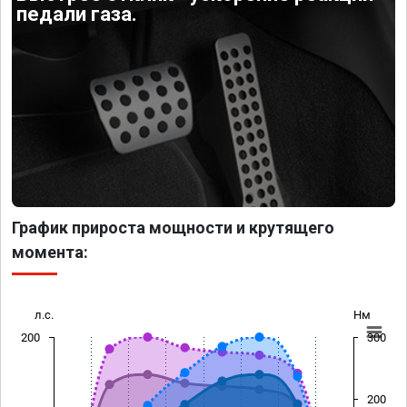
педали газа.
График прироста мощности и крутящего
момента:
л.с.
Нм
200
300
200