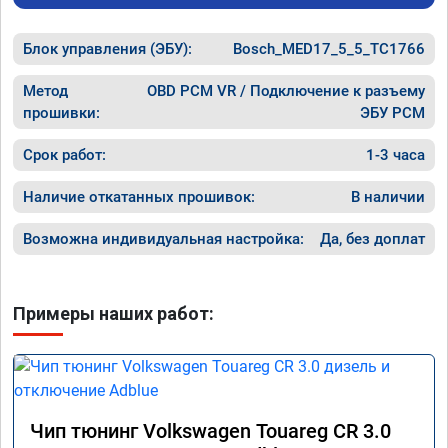
Хочу ещ
подпины
Блок управления (ЭБУ):
Bosch_MED17_5_5_TC1766
особенн
После S
Чему я 
Метод
OBD PCM VR / Подключение к разъему
качеств
прошивки:
ЭБУ PCM
професс
Срок работ:
1-3 часа
Наличие откатанных прошивок:
В наличии
Возможна индивидуальная настройка:
Да, без доплат
Примеры наших работ:
Чип тюнинг Volkswagen Touareg CR 3.0