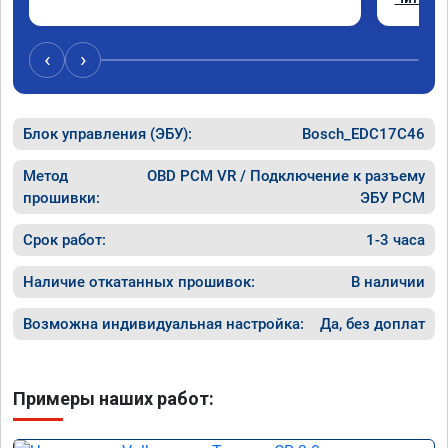
Отклик 
акселер
Расход 
‹
›
Получил
Блок управления (ЭБУ):
Bosch_EDC17C46
Метод
OBD PCM VR / Подключение к разъему
прошивки:
ЭБУ PCM
Срок работ:
1-3 часа
Наличие откатанных прошивок:
В наличии
Возможна индивидуальная настройка:
Да, без доплат
Примеры наших работ: