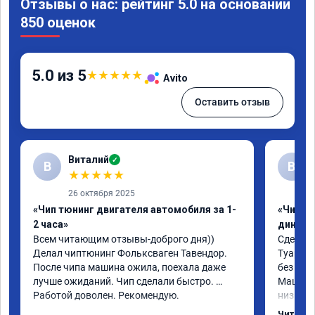
Отзывы о нас: рейтинг 5.0 на основании
850 оценок
5.0 из 5
★
★
★
★
★
Avito
Оставить отзыв
Виталий
✓
В
В
★
★
★
★
★
26 октября 2025
«Чип тюнинг двигателя автомобиля за 1-
«Чип тю
2 часа»
диност
Всем читающим отзывы-доброго дня)) 
Сделали
Делал чиптюнинг Фольксваген Тавендор. 
Туарег (
После чипа машина ожила, поехала даже 
без уда
лучше ожиданий. Чип сделали быстро. 
Машина 
Работой доволен. Рекомендую.
низких 
км/ч при
Читать 