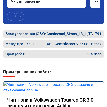
Читать полностью
Читать 
объясни
поставил
машина 
‹
›
передач
ожидаем
цена бы
рекоме
Блок управления (ЭБУ):
Continental_Simos_18_1_TC1791
Метод прошивки:
OBD Combiloader VR / BSL Bitbox
Срок работ:
2-4 часа
Примеры наших работ:
Чип тюнинг Volkswagen Touareg CR 3.0
дизель и отключение Adblue