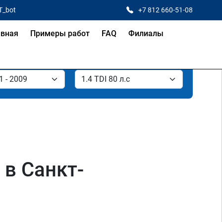
T_bot
+7 812 660-51-08
авная
Примеры работ
FAQ
Филиалы
 в Санкт-