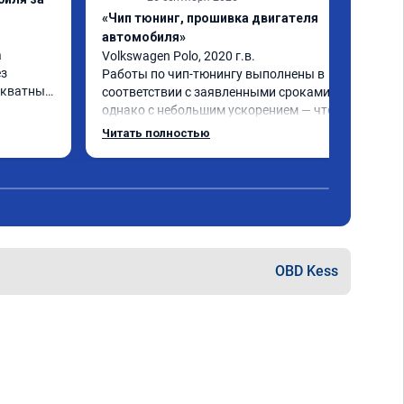
«Чип тюнинг, прошивка двигателя
автомобиля»
 
Volkswagen Polo, 2020 г.в.

з 
Работы по чип-тюнингу выполнены в 
кватных 
соответствии с заявленными сроками, 
однако с небольшим ускорением — что 
се 
является положительным моментом! 
Читать полностью
Улучшение характеристик двигателя и 
работы КПП - зафиксировано, что 
подтверждает эффективность 
тора 
проведённых работ.

был 
Рекомендую к сотрудничеству!
OBD Kess