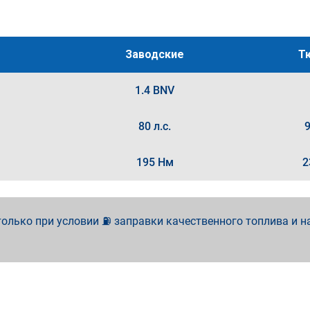
Заводские
Т
1.4 BNV
80 л.с.
9
195 Нм
2
олько при условии ⛽ заправки качественного топлива и н