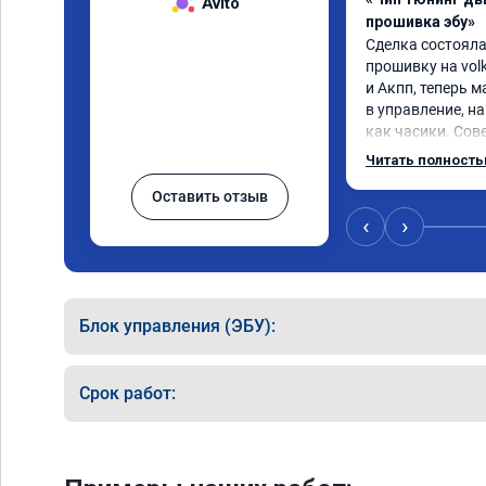
Avito
прошивка эбу»
Сделка состояла
прошивку на volk
и Акпп, теперь 
в управление, на
как часики. Сов
вас возникли п
Читать полност
Оставить отзыв
‹
›
Блок управления (ЭБУ):
Срок работ: