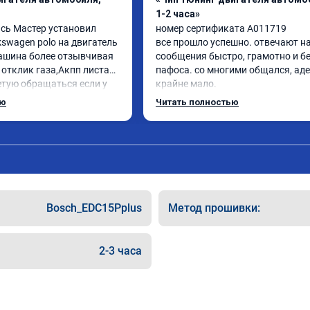
1-2 часа»
сь Мастер установил 
номер сертификата A011719

swagen polo на двигатель 
все прошло успешно. отвечают на
машина более отзывчивая 
сообщения быстро, грамотно и бе
 отклик газа,Акпп листает 
пафоса. со многими общался, аде
етую обращаться если у 
крайне мало.

роблемы с автомобилем
ребята ответили на все вопросы, в
ью
Читать полностью
объяснили.

поставил st 1 на поло 6 1.4 турбо

машина стала резвее, мягче 
переключаются передачи, звук мо
приятнее. ожидаемый результат 
получен.

цена была адекватная, в общем 
Bosch_EDC15Pplus
Метод прошивки:
однозначно рекомендую.
2-3 часа