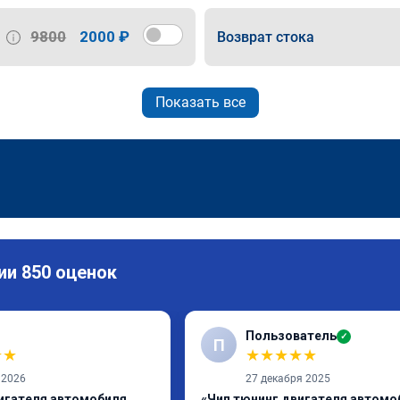
9800
2000 ₽
Возврат стока
Показать все
ии 850 оценок
Пользователь
✓
П
★
★
★
★
★
★
★
 2026
27 декабря 2025
игателя автомобиля,
«Чип тюнинг двигателя автомо