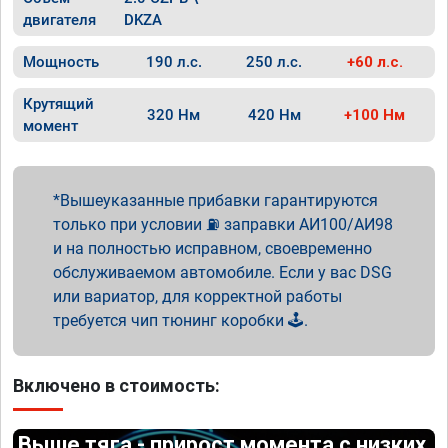
двигателя
DKZA
Мощность
190 л.с.
250 л.с.
+60 л.с.
Крутящий
320 Нм
420 Нм
+100 Нм
момент
Вышеуказанные прибавки гарантируются
только при условии ⛽ заправки АИ100/АИ98
и на полностью исправном, своевременно
обслуживаемом автомобиле. Если у вас DSG
или вариатор, для корректной работы
требуется чип тюнинг коробки 🕹️.
Включено в стоимость:
Выше тяга - прирост момента с низких