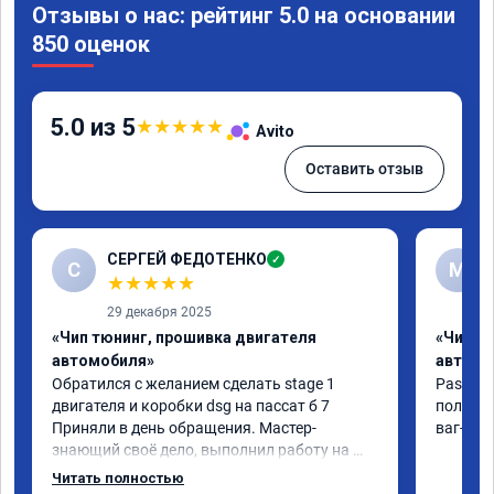
Отзывы о нас: рейтинг 5.0 на основании
850 оценок
5.0 из 5
★
★
★
★
★
Avito
Оставить отзыв
СЕРГЕЙ ФЕДОТЕНКО
✓
С
M
★
★
★
★
★
29 декабря 2025
«Чип тюнинг, прошивка двигателя
«Чип т
автомобиля»
автомо
Обратился с желанием сделать stage 1 
Passat 2
двигателя и коробки dsg на пассат б 7 
получил
Приняли в день обращения. Мастер- 
ваг-сил
знающий своё дело, выполнил работу на 💯 
процентов!!! Через 1.5 часа (время на 
Читать полностью
прошивку) машину не узнать!!! Всё как 