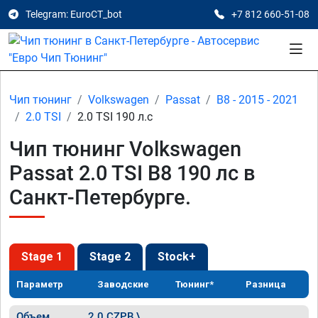
Telegram: EuroCT_bot
+7 812 660-51-08
Чип тюнинг
Volkswagen
Passat
B8 - 2015 - 2021
2.0 TSI
2.0 TSI 190 л.с
Чип тюнинг Volkswagen
Passat 2.0 TSI B8 190 лс в
Санкт-Петербурге.
Stage 1
Stage 2
Stock+
Параметр
Заводские
Тюнинг*
Разница
Объем
2.0 CZPB \