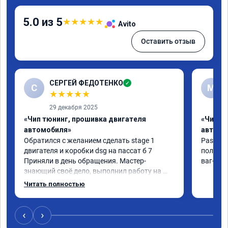
5.0 из 5
★
★
★
★
★
Avito
Оставить отзыв
СЕРГЕЙ ФЕДОТЕНКО
✓
С
M
★
★
★
★
★
29 декабря 2025
«Чип тюнинг, прошивка двигателя
«Чип т
автомобиля»
автомо
Обратился с желанием сделать stage 1 
Passat 2
двигателя и коробки dsg на пассат б 7 
получил
Приняли в день обращения. Мастер- 
ваг-сил
знающий своё дело, выполнил работу на 💯 
процентов!!! Через 1.5 часа (время на 
Читать полностью
прошивку) машину не узнать!!! Всё как 
обещано!!! Выдан сертификат на прошивку 
А 011851 . Рекомендую!!!
‹
›