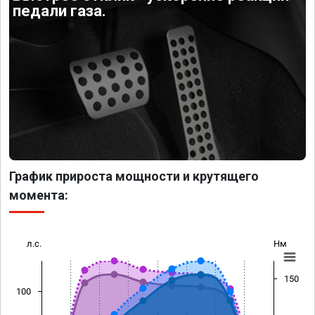
педали газа.
График прироста мощности и крутящего
момента:
л.с.
Нм
150
100