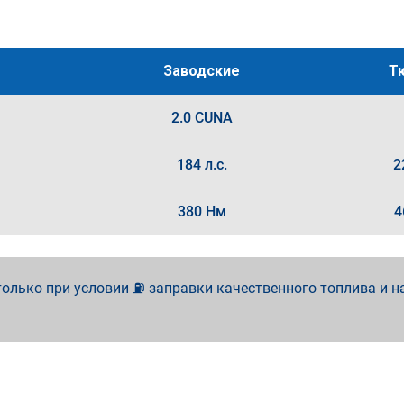
Заводские
Т
2.0 CUNA
184 л.с.
2
380 Нм
4
олько при условии ⛽ заправки качественного топлива и н