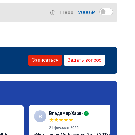
11800
2000 ₽
Записаться
Задать вопрос
Владимир Харин
✓
В
★
★
★
★
★
21 февраля 2025
f 6,
«Чип тюнинг Volkswagen Golf 7 2013-