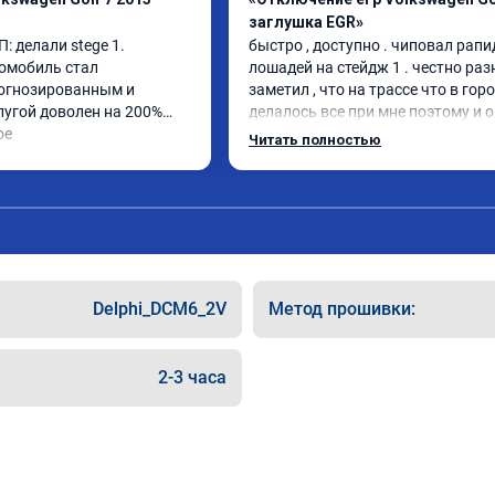
заглушка EGR»
: делали stege 1.

быстро , доступно . чиповал рапид
омобиль стал 
лошадей на стейдж 1 . честно раз
огнозированным и 
заметил , что на трассе что в город
угой доволен на 200%

делалось все при мне поэтому и оц
ое
может быть старый владелец чипо
Читать полностью
Delphi_DCM6_2V
Метод прошивки:
2-3 часа