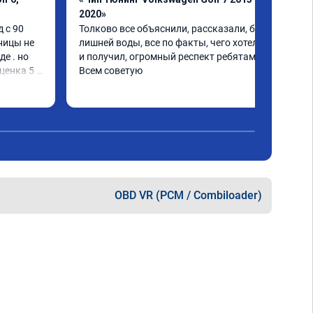
2020»
 с 90 
Толково все объяснили, рассказали, без 
ницы не 
лишней воды, все по факты, чего хотел - то 
е . но 
и получил, огромный респект ребятам! 
енка 5 . 
Всем советую
вал ...
OBD VR (PCM / Combiloader)