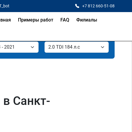
T_bot
+7 812 660-51-08
авная
Примеры работ
FAQ
Филиалы
 в Санкт-