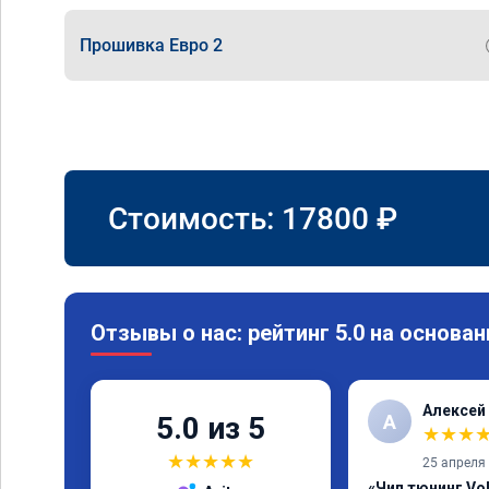
Прошивка Евро 2
Стоимость:
17800
₽
Отзывы о нас: рейтинг 5.0 на основан
Алексей
А
5.0 из 5
★
★
★
★
★
★
★
★
25 апреля
«Чип тюнинг Vol