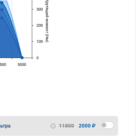
Крутящий момент (Нм)
300
200
100
0
500
5000
)
11800
2000 ₽
ьтра