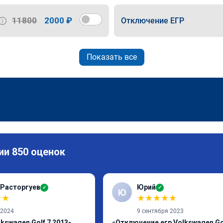
11800
2000 ₽
Отключение ЕГР
Показать все
ии 850 оценок
 Расторгуев
Юрий
✓
✓
Ю
★
★
★
★
★
★
★
 2024
9 сентября 2023
kswagen Golf 7 2013-
«Отключение егр Volkswagen Gol