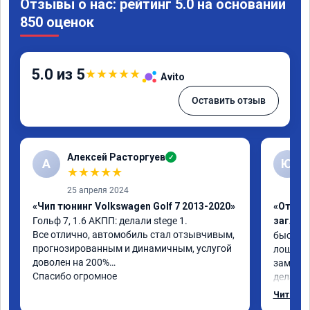
Отзывы о нас: рейтинг 5.0 на основании
850 оценок
5.0 из 5
★
★
★
★
★
Avito
Оставить отзыв
Алексей Расторгуев
✓
А
Ю
★
★
★
★
★
25 апреля 2024
«Чип тюнинг Volkswagen Golf 7 2013-2020»
«Отключ
Гольф 7, 1.6 АКПП: делали stege 1.

заглуш
Все отлично, автомобиль стал отзывчивым, 
быстро ,
прогнозированным и динамичным, услугой 
лошадей
доволен на 200%

заметил 
Спасибо огромное
делалось
может б
Читать 