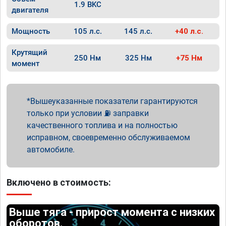
1.9 BKC
двигателя
Мощность
105 л.с.
145 л.с.
+40 л.с.
Крутящий
250 Нм
325 Нм
+75 Нм
момент
Вышеуказанные показатели гарантируются
только при условии ⛽ заправки
качественного топлива и на полностью
исправном, своевременно обслуживаемом
автомобиле.
Включено в стоимость:
Выше тяга - прирост момента с низких
оборотов.