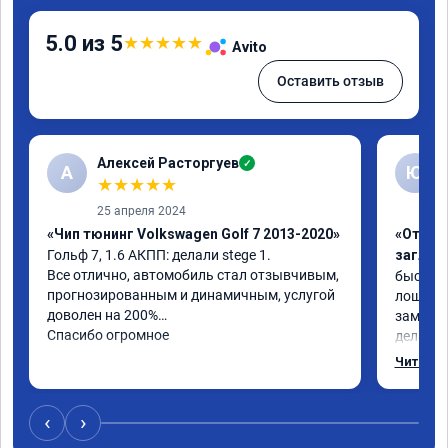
5.0 из 5
★
★
★
★
★
Avito
Оставить отзыв
Алексей Расторгуев
✓
А
Ю
★
★
★
★
★
25 апреля 2024
«Чип тюнинг Volkswagen Golf 7 2013-2020»
«Отключ
Гольф 7, 1.6 АКПП: делали stege 1.

заглуш
Все отлично, автомобиль стал отзывчивым, 
быстро ,
прогнозированным и динамичным, услугой 
лошадей
доволен на 200%

заметил 
Спасибо огромное
делалось
может б
Читать 
‹
›