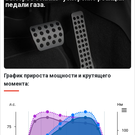
педали газа.
График прироста мощности и крутящего
момента:
л.с.
Нм
75
100