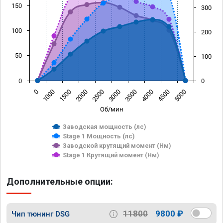
150
300
100
200
50
100
0
0
0
1000
1500
2000
2500
3000
3500
4000
4500
5000
Об/мин
Заводская мощность (лс)
Stage 1 Мощность (лс)
Заводской крутящий момент (Нм)
Stage 1 Крутящий момент (Нм)
Дополнительные опции:
11800
9800 ₽
Чип тюнинг DSG