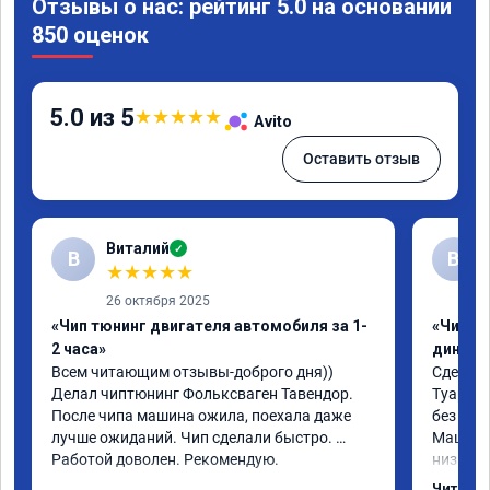
Отзывы о нас: рейтинг 5.0 на основании
850 оценок
5.0 из 5
★
★
★
★
★
Avito
Оставить отзыв
Виталий
✓
В
В
★
★
★
★
★
26 октября 2025
«Чип тюнинг двигателя автомобиля за 1-
«Чип тю
2 часа»
диност
Всем читающим отзывы-доброго дня)) 
Сделали
Делал чиптюнинг Фольксваген Тавендор. 
Туарег (
После чипа машина ожила, поехала даже 
без уда
лучше ожиданий. Чип сделали быстро. 
Машина 
Работой доволен. Рекомендую.
низких 
км/ч при
Читать 