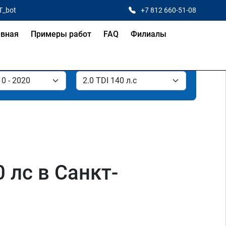
T_bot
+7 812 660-51-08
авная
Примеры работ
FAQ
Филиалы
 лс в Санкт-