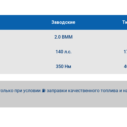
Заводские
Т
2.0 BMM
140 л.с.
1
350 Нм
4
олько при условии ⛽ заправки качественного топлива и н