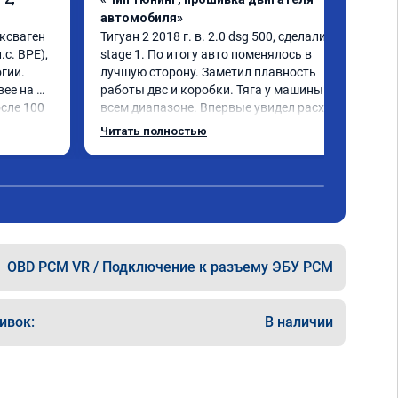
автомобиля»
ксваген 
Тигуан 2 2018 г. в. 2.0 dsg 500, сделали 
с. BPE), 
stage 1. По итогу авто поменялось в 
гии.

лучшую сторону. Заметил плавность 
ее на 
работы двс и коробки. Тяга у машины на 
сле 100 
всем диапазоне. Впервые увидел расход 
по трассе меньше 8 литров. Сколько 
Читать полностью
добавилось л.с. не совсем понятно, но 
результат поведения авто явно стоит этих 
денег. Знал бы, сделал раньше.
OBD PCM VR / Подключение к разъему ЭБУ PCM
ивок:
В наличии