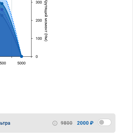
Крутящий момент (Нм)
300
200
100
0
500
5000
)
9800
2000 ₽
ьтра