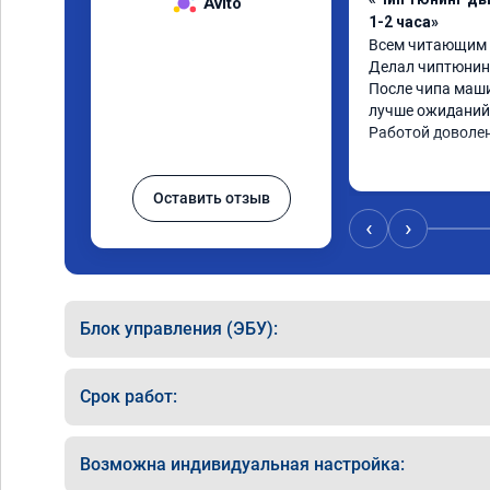
Avito
1-2 часа»
Всем читающим о
Делал чиптюнинг
После чипа маши
лучше ожиданий.
Работой доволе
Оставить отзыв
‹
›
Блок управления (ЭБУ):
Срок работ:
Возможна индивидуальная настройка: