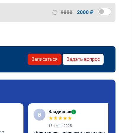
9800
2000 ₽
Записаться
Задать вопрос
Владислав
✓
В
★
★
★
★
★
16 июня 2025
 2,
«Чип тюнинг, прошивка двигателя