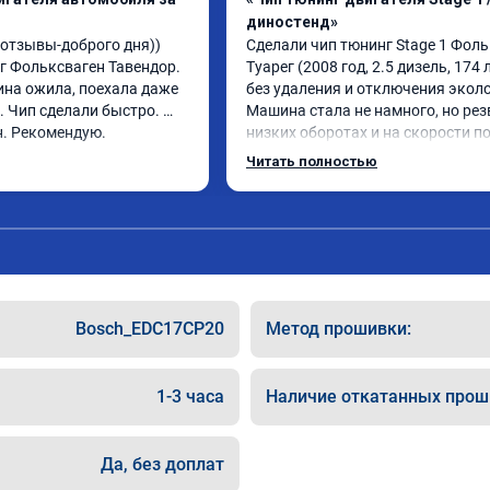
диностенд»
тзывы-доброго дня)) 
Сделали чип тюнинг Stage 1 Фоль
 Фольксваген Тавендор. 
Туарег (2008 год, 2.5 дизель, 174 л.
на ожила, поехала даже 
без удаления и отключения эколо
 Чип сделали быстро. 
Машина стала не намного, но резв
н. Рекомендую.
низких оборотах и на скорости по
км/ч при обгонах.

Читать полностью
Отклик при нажатии на педаль 
акселератора сократился.

Расход топлива не увеличился.

Получил что хотел. Рекомендую.
Bosch_EDC17CP20
Метод прошивки:
1-3 часа
Наличие откатанных прош
Да, без доплат