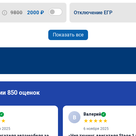
9800
2000 ₽
Отключение ЕГР
Показать все
ии 850 оценок
Валерий
✓
✓
В
★
★
★
★
★
★
★
я 2025
6 ноября 2025
игателя автомобиля за
«Чип тюнинг двигателя Stage 1 /