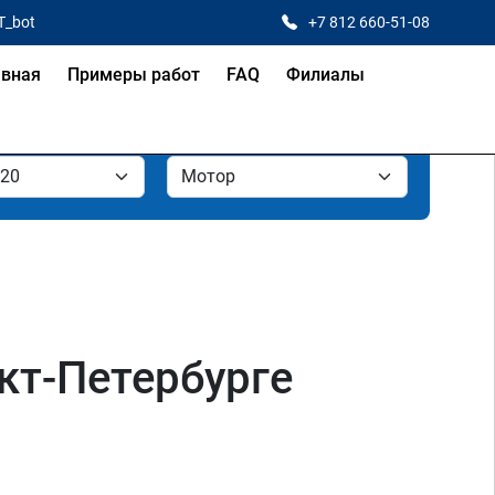
T_bot
+7 812 660-51-08
авная
Примеры работ
FAQ
Филиалы
нкт-Петербурге