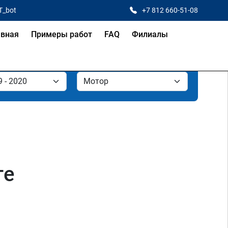
T_bot
+7 812 660-51-08
авная
Примеры работ
FAQ
Филиалы
ге