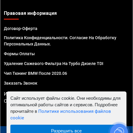
Правовая информация
Договор-Оферта
Политика Конфиденциальности. Согласие На Обработку
Персональных Данных.
Формы Оплаты
Удаление Сажевого Фильтра На Турбо Дизеле TDI
Чип Тюнинг BMW После 2020.06
Заказать Звонок
ИП Смирнов Георгий Павлович. ИНН 781302555843,
Сайт использует файлы cookie. Они необходимы для
ОГРНИП 324470400032610
оптимальной работы сайтов и сервисов. Подробнее
прочитайте в
Политике использования файлов
cookie
Разрешить все
© 2010 - 2026 Чип тюнинг в Санкт-Петербурге -