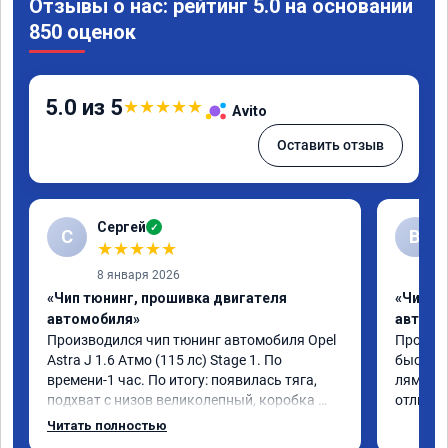
Отзывы о нас: рейтинг 5.0 на основании
850 оценок
5.0 из 5
★
★
★
★
★
Avito
Оставить отзыв
Сергей
✓
С
В
★
★
★
★
★
8 января 2026
«Чип тюнинг, прошивка двигателя
«Чип т
автомобиля»
автомо
Производился чип тюнинг автомобиля Opel 
Прошивал
Astra J 1.6 Атмо (115 лс) Stage 1. По 
быстро 
времени-1 час. По итогу: появилась тяга, 
лямбде 
подхват с низов великолепный, коробка 
отличн
стала работать плавнее. На трассе быстрее 
Читать полностью
скидывает передачу и легко держит 