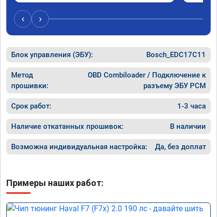
обороты до 5000 при ускорении. Вообщем 
доволен как слон ))) Рекомендую 
‹
›
компанию!

Номер сертификата: А011870 от 06.01.2026
Блок управления (ЭБУ):
Bosch_EDC17C11
Метод
OBD Combiloader / Подключение к
прошивки:
разъему ЭБУ PCM
Срок работ:
1-3 часа
Наличие откатанных прошивок:
В наличии
Возможна индивидуальная настройка:
Да, без доплат
Примеры наших работ: