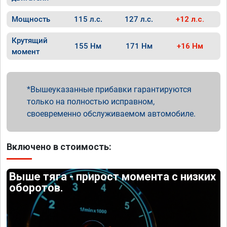
Мощность
115 л.с.
127 л.с.
+12 л.с.
Крутящий
155 Нм
171 Нм
+16 Нм
момент
Вышеуказанные прибавки гарантируются
только на полностью исправном,
своевременно обслуживаемом автомобиле.
Включено в стоимость:
Выше тяга - прирост момента с низких
оборотов.