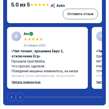
5.0 из 5
★
★
★
★
★
Avito
Оставить отзыв
Anr
✓
A
Ч
★
★
★
★
★
25 января 2023
«Чип тюнинг, прошивка Евро 2,
«Чип т
отключение Егр»
Opel Mo
автомат
Прошили Opel Mokka.

хороший
Что просил, сделали.

тупит н
Поведение машины изменилось, на низах 
плавнее
машина стала динамичнее, на высоких 
оборотах прыткость подубавилась немного, 
Читать полностью
Читать 
снизили t вентилятора и убрали подогрев 
термостата, перевели на Евро2.

Пока привыкаю к машине.

‹
›
Прошивкой доволен, рекомендую ребят!!!