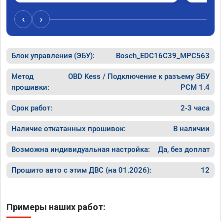
обороты до 5000 при ускорении. Вообщем 
доволен как слон ))) Рекомендую 
‹
›
компанию!

Номер сертификата: А011870 от 06.01.2026
Блок управления (ЭБУ):
Bosch_EDC16C39_MPC563
Метод
OBD Kess / Подключение к разъему ЭБУ
прошивки:
PCM 1.4
Срок работ:
2-3 часа
Наличие откатанных прошивок:
В наличии
Возможна индивидуальная настройка:
Да, без доплат
Прошито авто с этим ДВС (на 01.2026):
12
Примеры наших работ: