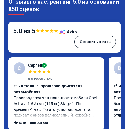
Отзывы о нас: рейтинг 5.0 на основании
850 оценок
5.0 из 5
★
★
★
★
★
Avito
Оставить отзыв
Сергей
✓
С
В
★
★
★
★
★
8 января 2026
«Чип тюнинг, прошивка двигателя
«Чип т
автомобиля»
автомо
Производился чип тюнинг автомобиля Opel 
Прошивал
Astra J 1.6 Атмо (115 лс) Stage 1. По 
быстро 
времени-1 час. По итогу: появилась тяга, 
лямбде 
подхват с низов великолепный, коробка 
отличн
стала работать плавнее. На трассе быстрее 
Читать полностью
скидывает передачу и легко держит 